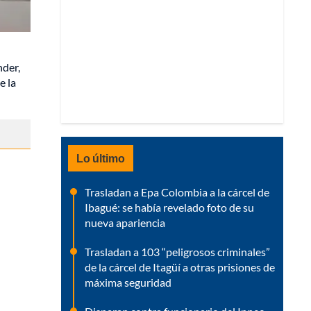
nder,
e la
Lo último
Trasladan a Epa Colombia a la cárcel de
Ibagué: se había revelado foto de su
nueva apariencia
Trasladan a 103 “peligrosos criminales”
de la cárcel de Itagüí a otras prisiones de
máxima seguridad