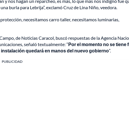
gan y nos hagan un reparcheo, es más, lo que más nos indignó fue q
s una burla para Lebrija”, exclamó Cruz de Lina Niño, veedora.
protección, necesitamos carro taller, necesitamos luminarias,
Campo, de Noticias Caracol, buscó respuestas de la Agencia Nacio
unicaciones, señaló textualmente: “
Por el momento no se tiene 
 su instalación quedará en manos del nuevo gobierno
”.
PUBLICIDAD