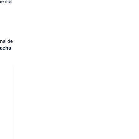
ue nos
nal de
fecha