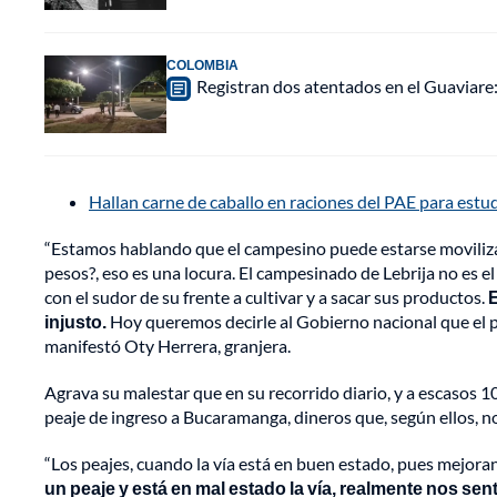
COLOMBIA
Registran dos atentados en el Guaviar
Hallan carne de caballo en raciones del PAE para estu
“Estamos hablando que el campesino puede estarse moviliz
pesos?, eso es una locura. El campesinado de Lebrija no es el
con el sudor de su frente a cultivar y a sacar sus productos.
E
injusto.
Hoy queremos decirle al Gobierno nacional que el p
manifestó Oty Herrera, granjera.
Agrava su malestar que en su recorrido diario, y a escasos 1
peaje de ingreso a Bucaramanga, dineros que, según ellos, no
“Los peajes, cuando la vía está en buen estado, pues mejor
un peaje y está en mal estado la vía, realmente nos s