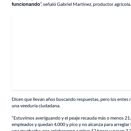
funcionando
”, señaló Gabriel Martínez, productor agrícola.
Dicen que llevan años buscando respuestas, pero los entes r
una veeduría ciudadana.
“Estuvimos averiguando y el peaje recauda más o menos 21.0
empleados y quedan 4.000 y pico y no alcanza para arreglar l
una muchacha, nos colaboraron a mirar 12 horas y pasan 3.2