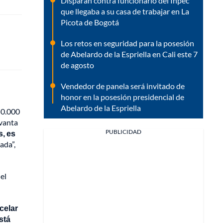
Disparan contra funcionario del Inpec
que llegaba a su casa de trabajar en La
Picota de Bogotá
Los retos en seguridad para la posesión
de Abelardo de la Espriella en Cali este 7
de agosto
Vendedor de panela será invitado de
honor en la posesión presidencial de
Abelardo de la Espriella
50.000
evanta
PUBLICIDAD
, es
ada”,
el
celar
stá