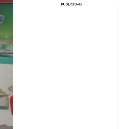
Facebook
PUBLICIDAD
X
Whatsapp
Copiar enlace
Telegram
LinkedIn