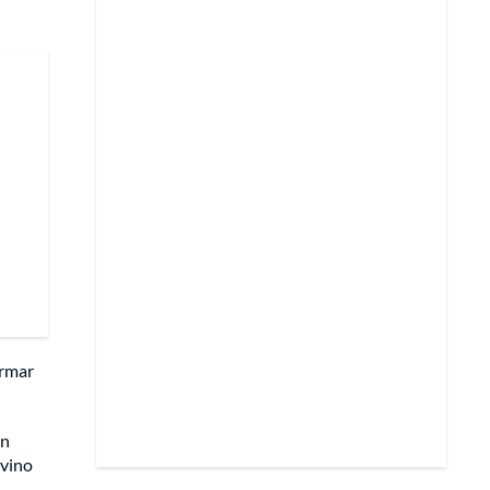
ormar
en
 vino