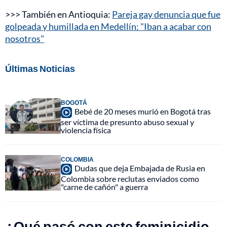
>>> También en Antioquia:
Pareja gay denuncia que fue
golpeada y humillada en Medellín: "Iban a acabar con
nosotros"
Últimas Noticias
BOGOTÁ
Bebé de 20 meses murió en Bogotá tras
ser víctima de presunto abuso sexual y
violencia física
COLOMBIA
Dudas que deja Embajada de Rusia en
Colombia sobre reclutas enviados como
"carne de cañón" a guerra
¿Qué pasó con este feminicidio