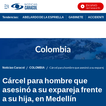
EN VIVO
Noticias Caracol En Vivo
Tendencias:
ABELARDO DE LA ESPRIELLA
GABINETE
ACCIDENTE 
PUBLICIDAD
/
/
Noticias Caracol
COLOMBIA
Cárcel para hombre que asesinó a su expareja f
Cárcel para hombre que
asesinó a su expareja frente
a su hija, en Medellín