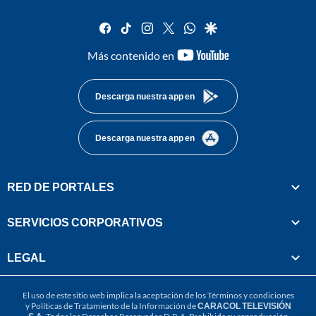
facebook
tiktok
instagram
twitter
whatsapp
google
youtube-
Más contenido en
footer
Descarga nuestra app en
Descarga nuestra app en
RED DE PORTALES
SERVICIOS CORPORATIVOS
LEGAL
El uso de este sitio web implica la aceptación de los
Términos y condiciones
y
Políticas de Tratamiento de la Información
de
CARACOL TELEVISIÓN