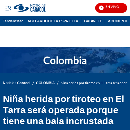
EN VIVO
Notici
Tendencias:
ABELARDO DE LA ESPRIELLA
GABINETE
ACCIDENTE 
PUBLICIDAD
/
/
Noticias Caracol
COLOMBIA
Niña herida por tiroteo en El Tarra será opera
Niña herida por tiroteo en El
Tarra será operada porque
tiene una bala incrustada