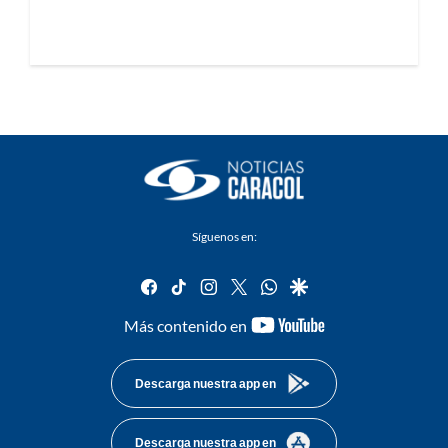
Síguenos en:
facebook
tiktok
instagram
twitter
whatsapp
google
youtube-
Más contenido en
footer
Descarga nuestra app en
Descarga nuestra app en