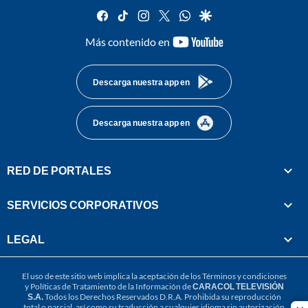
facebook
tiktok
instagram
twitter
whatsapp
google
youtube-
Más contenido en
footer
Descarga nuestra app en
Descarga nuestra app en
RED DE PORTALES
SERVICIOS CORPORATIVOS
LEGAL
El uso de este sitio web implica la aceptación de los
Términos y condiciones
y
Políticas de Tratamiento de la Información
de
CARACOL TELEVISIÓN
S.A.
Todos los Derechos Reservados D.R.A. Prohibida su reproducción
total o parcial, así como su traducción a cualquier idioma sin autorización