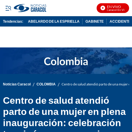
EN VIVO
Noticias Caracol En Vivo
Tendencias:
ABELARDO DE LA ESPRIELLA
GABINETE
ACCIDENTE 
PUBLICIDAD
/
/
Noticias Caracol
COLOMBIA
Centro de salud atendió parto de una mujer e
Centro de salud atendió
parto de una mujer en plena
inauguración: celebración