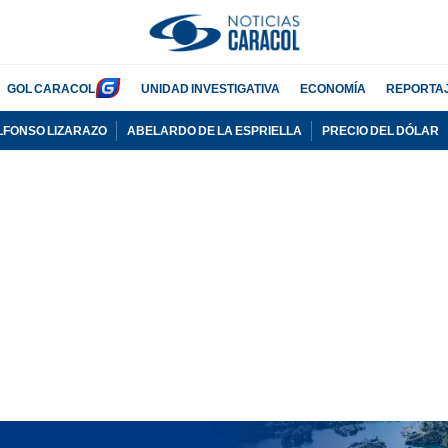
GOL CARACOL
UNIDAD INVESTIGATIVA
ECONOMÍA
REPORTA
LFONSO LIZARAZO
ABELARDO DE LA ESPRIELLA
PRECIO DEL DÓLAR
PUBLICIDAD