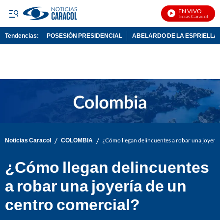
EN VIVO
Noticias Caracol En Vi
Tendencias:
POSESIÓN PRESIDENCIAL
ABELARDO DE LA ESPRIELLA
PUBLICIDAD
/
/
Noticias Caracol
COLOMBIA
¿Cómo llegan delincuentes a robar una joyería
¿Cómo llegan delincuentes
a robar una joyería de un
centro comercial?