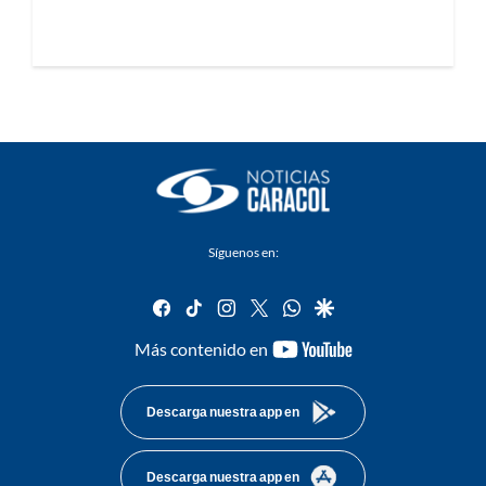
Síguenos en:
facebook
tiktok
instagram
twitter
whatsapp
google
youtube-
Más contenido en
footer
Descarga nuestra app en
Descarga nuestra app en