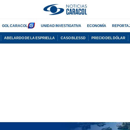
GOL CARACOL
UNIDAD INVESTIGATIVA
ECONOMÍA
REPORTA
ABELARDO DE LA ESPRIELLA
CASO BLESSD
PRECIO DEL DÓLAR
PUBLICIDAD