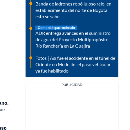
Banda de ladrones robó lujoso reloj en
establecimiento del norte de Bogotá:
esto se sabe
Contenido patrocinado
ADR entrega avances en el suministro
de agua del Proyecto Multipropósito
Río Ranchería en La Guajira
Fotos | Así fue el accidente en el túnel de
Oriente en Medellín: el paso vehicular
ya fue habilitado
PUBLICIDAD
ano,
que
paso