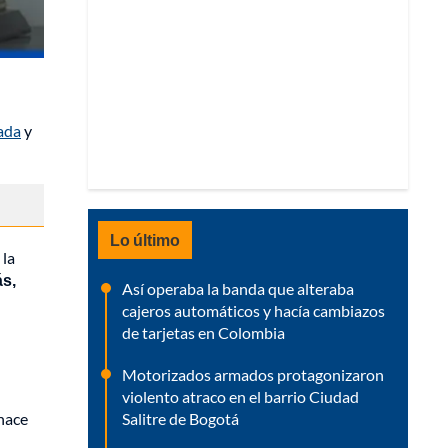
ada
y
Lo último
 la
ás,
Así operaba la banda que alteraba
cajeros automáticos y hacía cambiazos
de tarjetas en Colombia
Motorizados armados protagonizaron
violento atraco en el barrio Ciudad
Salitre de Bogotá
 hace