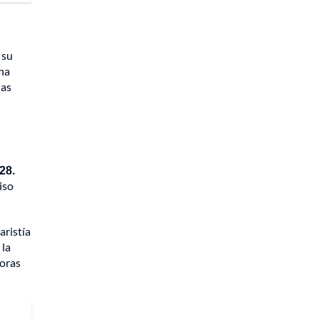
 su
ona
las
28.
iso
aristía
 la
horas