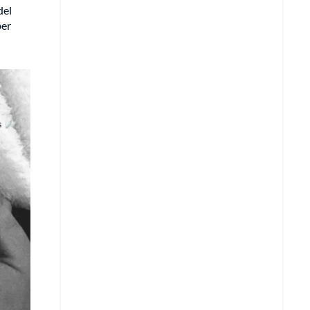
del
ber