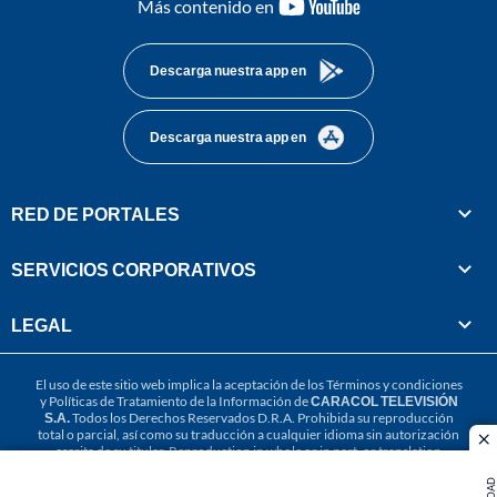
youtube-
Más contenido en
footer
Descarga nuestra app en
Descarga nuestra app en
RED DE PORTALES
SERVICIOS CORPORATIVOS
LEGAL
El uso de este sitio web implica la aceptación de los
Términos y condiciones
y
Políticas de Tratamiento de la Información
de
CARACOL TELEVISIÓN
S.A.
Todos los Derechos Reservados D.R.A. Prohibida su reproducción
total o parcial, así como su traducción a cualquier idioma sin autorización
cl
escrita de su titular. Reproduction in whole or in part, or translation
without written permission is prohibited. All rights reserved 2025.