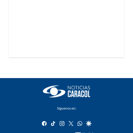
Síguenos en:
facebook
tiktok
instagram
twitter
whatsapp
google