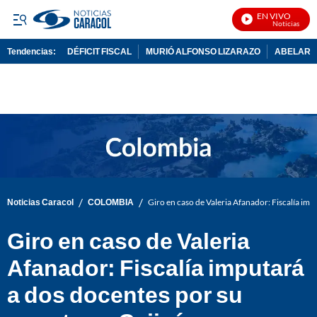
EN VIVO
Noticias Caraco
Tendencias:
DÉFICIT FISCAL
MURIÓ ALFONSO LIZARAZO
ABELARDO
PUBLICIDAD
/
/
Noticias Caracol
COLOMBIA
Giro en caso de Valeria Afanador: Fiscalía imp
Giro en caso de Valeria
Afanador: Fiscalía imputará
a dos docentes por su