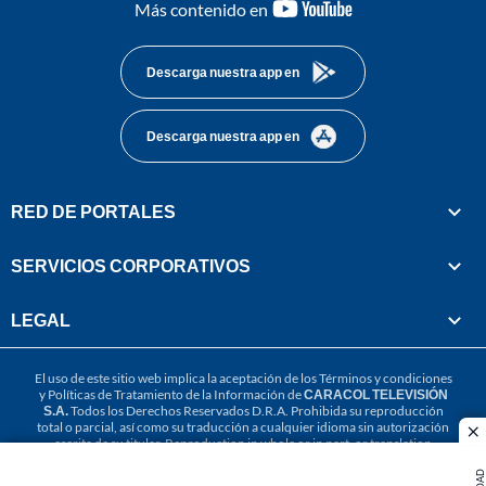
youtube-
Más contenido en
footer
Descarga nuestra app en
Descarga nuestra app en
RED DE PORTALES
SERVICIOS CORPORATIVOS
LEGAL
El uso de este sitio web implica la aceptación de los
Términos y condiciones
y
Políticas de Tratamiento de la Información
de
CARACOL TELEVISIÓN
S.A.
Todos los Derechos Reservados D.R.A. Prohibida su reproducción
total o parcial, así como su traducción a cualquier idioma sin autorización
cl
escrita de su titular. Reproduction in whole or in part, or translation
without written permission is prohibited. All rights reserved 2025.