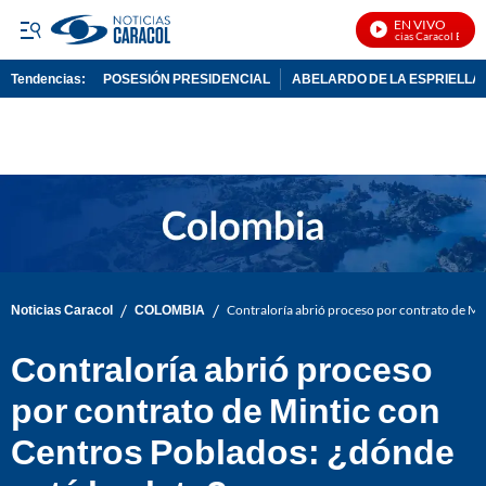
EN VIVO
Noticias Caracol En Viv
Tendencias:
POSESIÓN PRESIDENCIAL
ABELARDO DE LA ESPRIELLA
PUBLICIDAD
/
/
Noticias Caracol
COLOMBIA
Contraloría abrió proceso por contrato de Min
Contraloría abrió proceso
por contrato de Mintic con
Centros Poblados: ¿dónde