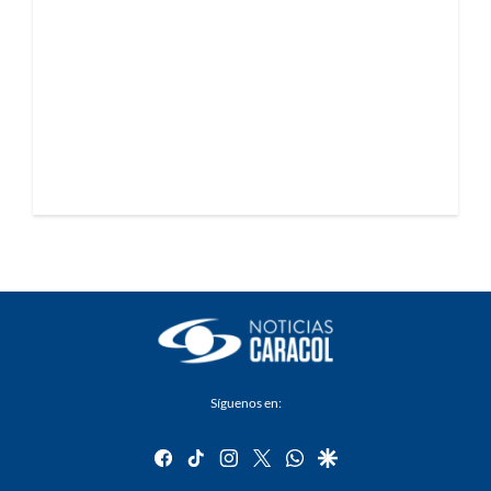
Síguenos en:
facebook
tiktok
instagram
twitter
whatsapp
google