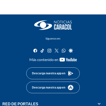
Síguenos en:
facebook
tiktok
instagram
twitter
whatsapp
google
youtube-
Más contenido en
footer
Descarga nuestra app en
Descarga nuestra app en
RED DE PORTALES