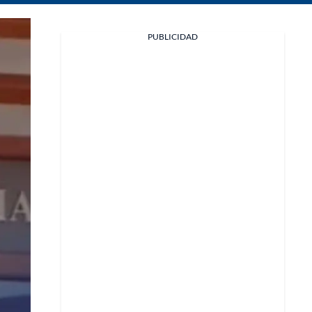
Facebook
PUBLICIDAD
X
Whatsapp
Copiar enlace
Telegram
LinkedIn