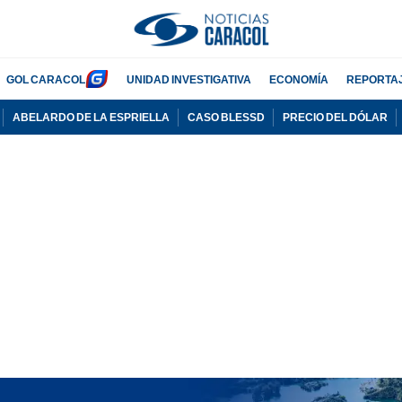
GOL CARACOL
UNIDAD INVESTIGATIVA
ECONOMÍA
REPORTA
ABELARDO DE LA ESPRIELLA
CASO BLESSD
PRECIO DEL DÓLAR
PUBLICIDAD