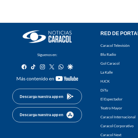
RED DE PORTA
Caracol Televisión
Blu Radio
Síguenos en:
Gol Caracol
facebook
tiktok
instagram
twitter
whatsapp
google
La Kalle
youtube-
Más contenido en
HJCK
footer
DiTu
Descarga nuestra app en
El Espectador
Teatro Mayor
Descarga nuestra app en
Caracol Internacional
Caracol Corporativo
Caracol Next