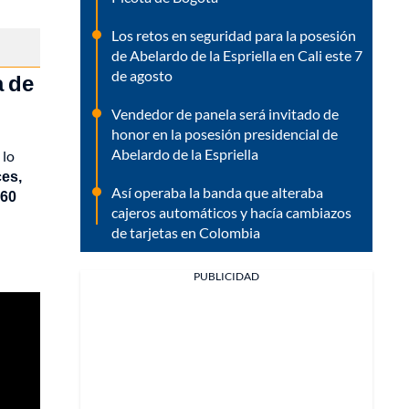
Los retos en seguridad para la posesión
de Abelardo de la Espriella en Cali este 7
de agosto
a de
Vendedor de panela será invitado de
honor en la posesión presidencial de
Abelardo de la Espriella
 lo
ces,
Así operaba la banda que alteraba
360
cajeros automáticos y hacía cambiazos
de tarjetas en Colombia
PUBLICIDAD