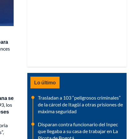
para
ances
Lo último
Trasladan a 103 “peligrosos criminales”
mana se
de la cárcel de Itagüí a otras prisiones de
3, los
máxima seguridad
eses
Disparan contra funcionario del Inpec
oria
que llegaba a su casa de trabajar en La
”,
Picota de Bogotá