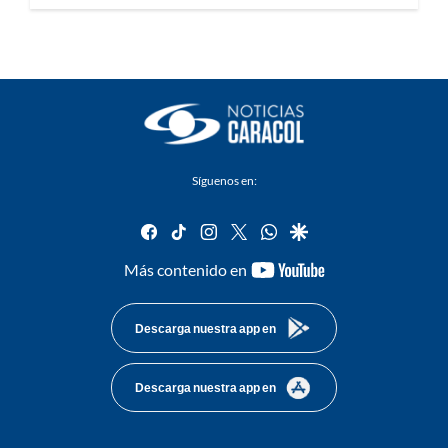
Síguenos en:
facebook
tiktok
instagram
twitter
whatsapp
google
youtube-
Más contenido en
footer
Descarga nuestra app en
Descarga nuestra app en