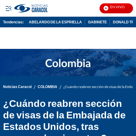
EN VIVO
Noti
Tendencias:
ABELARDO DE LA ESPRIELLA
GABINETE
DONALD TR
PUBLICIDAD
/
/
Noticias Caracol
COLOMBIA
¿Cuándo reabren sección de visas de la Embaj
¿Cuándo reabren sección
de visas de la Embajada de
Estados Unidos, tras