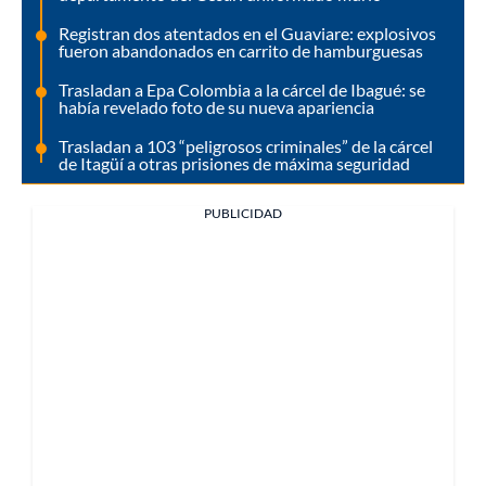
Registran dos atentados en el Guaviare: explosivos
fueron abandonados en carrito de hamburguesas
Trasladan a Epa Colombia a la cárcel de Ibagué: se
había revelado foto de su nueva apariencia
Trasladan a 103 “peligrosos criminales” de la cárcel
de Itagüí a otras prisiones de máxima seguridad
PUBLICIDAD