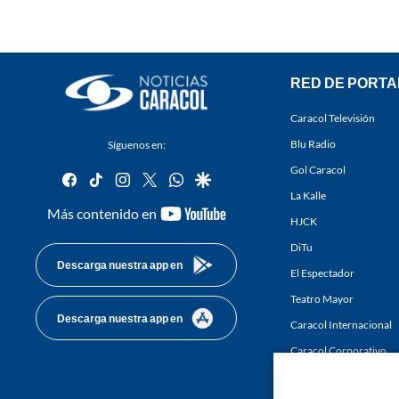
RED DE PORTA
Caracol Televisión
Blu Radio
Síguenos en:
Gol Caracol
facebook
tiktok
instagram
twitter
whatsapp
google
La Kalle
youtube-
Más contenido en
HJCK
footer
DiTu
Descarga nuestra app en
El Espectador
Teatro Mayor
Descarga nuestra app en
Caracol Internacional
Caracol Corporativo
Caracol Next