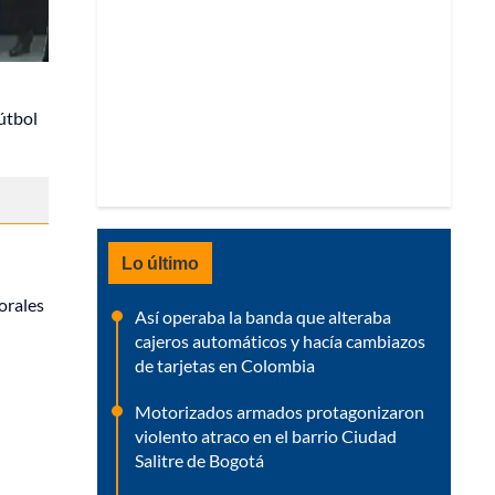
fútbol
Lo último
lorales
Así operaba la banda que alteraba
cajeros automáticos y hacía cambiazos
de tarjetas en Colombia
Motorizados armados protagonizaron
violento atraco en el barrio Ciudad
Salitre de Bogotá