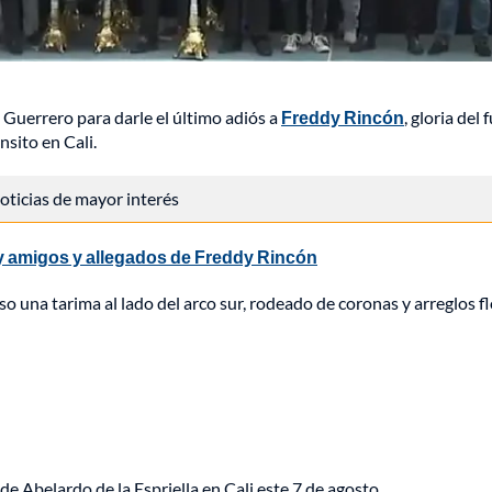
l Guerrero para darle el último adiós a
Freddy Rincón
, gloria del 
nsito en Cali.
 noticias de mayor interés
y amigos y allegados de Freddy Rincón
uso una tarima al lado del arco sur, rodeado de coronas y arreglos f
de Abelardo de la Espriella en Cali este 7 de agosto