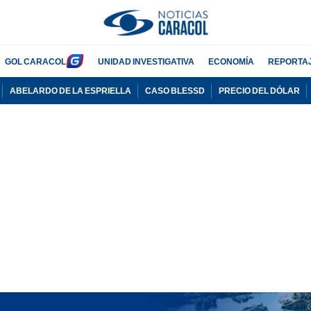
GOL CARACOL
UNIDAD INVESTIGATIVA
ECONOMÍA
REPORTA
ABELARDO DE LA ESPRIELLA
CASO BLESSD
PRECIO DEL DÓLAR
PUBLICIDAD