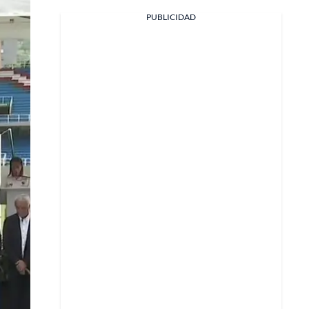
Facebook
PUBLICIDAD
X
Whatsapp
Copiar enlace
Telegram
LinkedIn