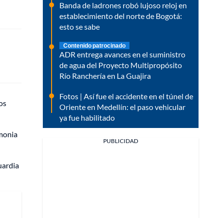
Banda de ladrones robó lujoso reloj en
establecimiento del norte de Bogotá:
esto se sabe
Contenido patrocinado
ADR entrega avances en el suministro
de agua del Proyecto Multipropósito
Río Ranchería en La Guajira
Fotos | Así fue el accidente en el túnel de
os
Oriente en Medellín: el paso vehicular
ya fue habilitado
emonia
PUBLICIDAD
uardia