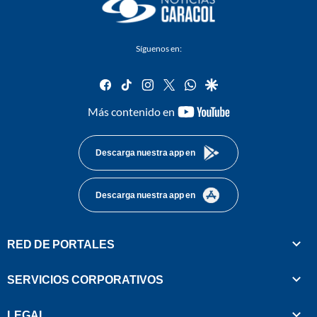
Síguenos en:
facebook
tiktok
instagram
twitter
whatsapp
google
youtube-
Más contenido en
footer
Descarga nuestra app en
Descarga nuestra app en
RED DE PORTALES
SERVICIOS CORPORATIVOS
LEGAL