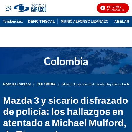
EN VIVO
Noticias Caracol En Vivo
Tendencias:
DÉFICIT FISCAL
MURIÓ ALFONSO LIZARAZO
ABELARDO
PUBLICIDAD
/
/
Noticias Caracol
COLOMBIA
Mazda 3 y sicario disfrazado de policía: los h
Mazda 3 y sicario disfrazado
de policía: los hallazgos en
atentado a Michael Mulford,