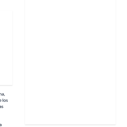
na,
e los
as
a