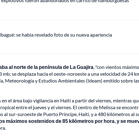
e: explosivos fueron abandonados en carrito de hamburguesas
 Ibagué: se había revelado foto de su nueva apariencia
ba al norte de la península de La Guajira
, "con vientos máxim
 mb; se desplaza hacia el oeste-noroeste a una velocidad de 24 km
gía, Meteorología y Estudios Ambientales (Ideam) emitido sobre la
n el área bajo vigilancia en Haití a partir del viernes, mientras qu
pical entre el jueves y el viernes. El centro de Melissa se encont
 al sur-suroeste de Puerto Príncipe, Haití, y a 480 kilómetros al s
s máximos sostenidos de 85 kilómetros por hora, y se mue
ra.