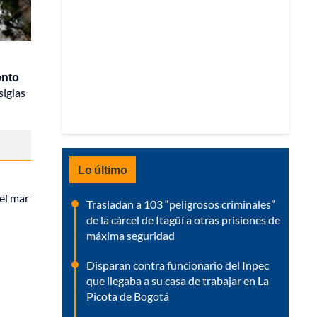
ento
siglas
Lo último
el mar
Trasladan a 103 “peligrosos criminales”
de la cárcel de Itagüí a otras prisiones de
máxima seguridad
Disparan contra funcionario del Inpec
que llegaba a su casa de trabajar en La
Picota de Bogotá