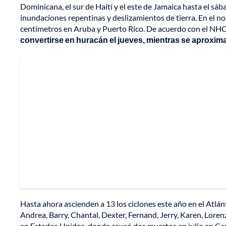
Dominicana, el sur de Haití y el este de Jamaica hasta el s
inundaciones repentinas y deslizamientos de tierra. En el nor
centímetros en Aruba y Puerto Rico. De acuerdo con el NHC
convertirse en huracán el jueves, mientras se aproxima
Hasta ahora ascienden a 13 los ciclones este año en el Atlán
Andrea, Barry, Chantal, Dexter, Fernand, Jerry, Karen, Lorenz
en Estados Unidos, donde causó dos muertos en julio en Ca