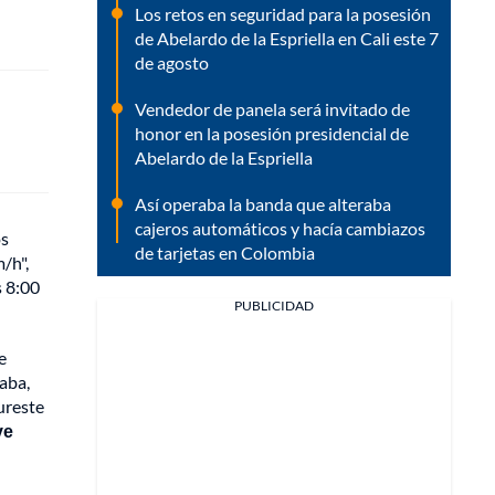
Los retos en seguridad para la posesión
de Abelardo de la Espriella en Cali este 7
de agosto
Vendedor de panela será invitado de
honor en la posesión presidencial de
Abelardo de la Espriella
Así operaba la banda que alteraba
cajeros automáticos y hacía cambiazos
os
de tarjetas en Colombia
/h",
s 8:00
PUBLICIDAD
e
raba,
ureste
ve