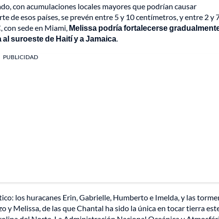
ábado, con acumulaciones locales mayores que podrían causar
te de esos países, se prevén entre 5 y 10 centímetros, y entre 2 y 
, con sede en Miami,
Melissa podría fortalecerse gradualmente
 al suroeste de Haití y a Jamaica
.
PUBLICIDAD
tico: los huracanes Erin, Gabrielle, Humberto e Imelda, y las torm
o y Melissa, de las que Chantal ha sido la única en tocar tierra est
rolina del Norte. La Administración Nacional Oceánica y Atmosfér