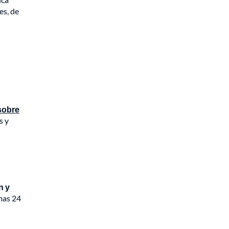
es, de
 sobre
s y
n y
imas 24