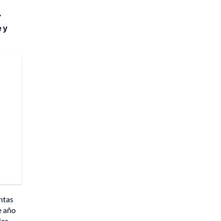
7
 y
entas
e año
ica