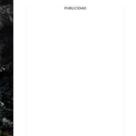
PUBLICIDAD
Facebook
X
Whatsapp
Copiar enlace
Telegram
LinkedIn