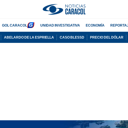
GOL CARACOL
UNIDAD INVESTIGATIVA
ECONOMÍA
REPORTA
ABELARDO DE LA ESPRIELLA
CASO BLESSD
PRECIO DEL DÓLAR
PUBLICIDAD