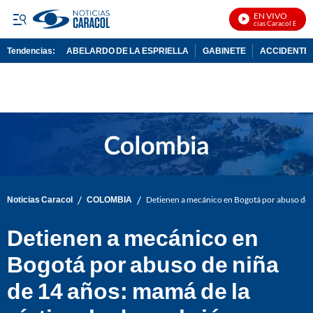
EN VIVO
Noticias Caracol En Vivo
Tendencias:
ABELARDO DE LA ESPRIELLA
GABINETE
ACCIDENTE 
PUBLICIDAD
/
/
Noticias Caracol
COLOMBIA
Detienen a mecánico en Bogotá por abuso de n
Detienen a mecánico en
Bogotá por abuso de niña
de 14 años: mamá de la