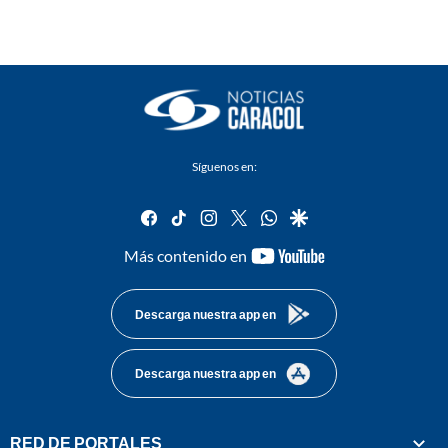
Síguenos en:
facebook
tiktok
instagram
twitter
whatsapp
google
youtube-
Más contenido en
footer
Descarga nuestra app en
Descarga nuestra app en
RED DE PORTALES