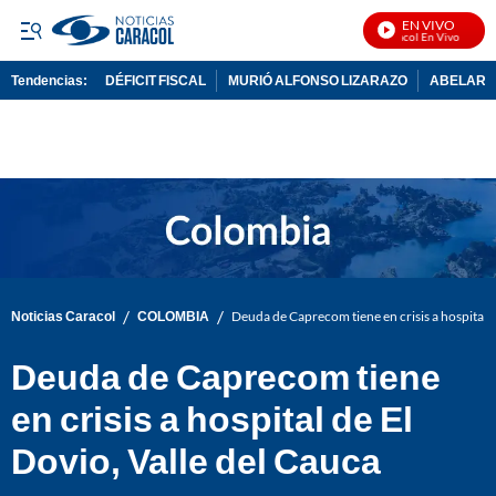
EN VIVO
Noticias Caracol En Vivo
Tendencias:
DÉFICIT FISCAL
MURIÓ ALFONSO LIZARAZO
ABELARDO
PUBLICIDAD
/
/
Noticias Caracol
COLOMBIA
Deuda de Caprecom tiene en crisis a hospital d
Deuda de Caprecom tiene
en crisis a hospital de El
Dovio, Valle del Cauca