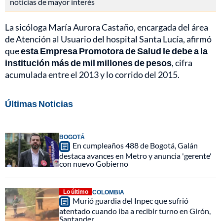
noticias de mayor interés
La sicóloga María Aurora Castaño, encargada del área
de Atención al Usuario del hospital Santa Lucía, afirmó
que
esta Empresa Promotora de Salud le debe a la
institución más de mil millones de pesos
, cifra
acumulada entre el 2013 y lo corrido del 2015.
Últimas Noticias
BOGOTÁ
En cumpleaños 488 de Bogotá, Galán
destaca avances en Metro y anuncia 'gerente'
con nuevo Gobierno
Lo último
COLOMBIA
Murió guardia del Inpec que sufrió
atentado cuando iba a recibir turno en Girón,
Santander