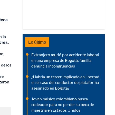
oteca
 la
Lo último
ores.
mo,
Extranjero murió por accidente laboral
en una empresa de Bogotá: familia
 de los
denuncia incongruencias
se
¿Habría un tercer implicado en libertad
itaron
en el caso del conductor de plataforma
asesinado en Bogotá?
Joven músico colombiano busca
codeudor para no perder su beca de
maestría en Estados Unidos