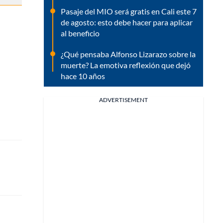
Pasaje del MIO será gratis en Cali este 7
de agosto: esto debe hacer para aplicar
al beneficio
¿Qué pensaba Alfonso Lizarazo sobre la
muerte? La emotiva reflexión que dejó
hace 10 años
ADVERTISEMENT