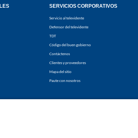
LES
SERVICIOS CORPORATIVOS
Servicio al televidente
Defensor del televidente
TDT
Código del buen gobierno
Contáctenos
Clientes y proveedores
Mapa del sitio
Paute con nosotros
ones
y
Políticas de Tratamiento de la Información
de
CARACOL TELEVISIÓN S.A.
Todo
sí como su traducción a cualquier idioma sin autorización escrita de su titular. Repro
. All rights reserved 2025.