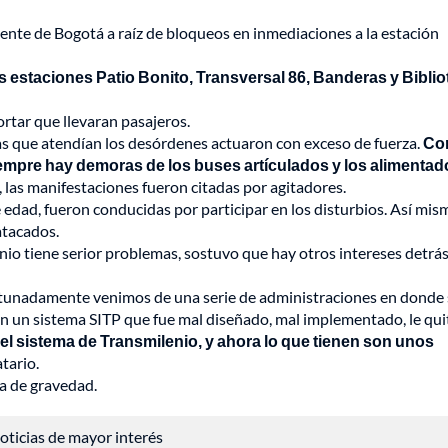
dente de Bogotá a raíz de bloqueos en inmediaciones a la estación
as estaciones Patio Bonito, Transversal 86, Banderas y Bibli
rtar que llevaran pasajeros.
as que atendían los desórdenes actuaron con exceso de fuerza.
Con
siempre hay demoras de los buses artículados y los alimentad
 las manifestaciones fueron citadas por agitadores.
 edad, fueron conducidas por participar en los disturbios. Así mis
atacados.
nio tiene serior problemas, sostuvo que hay otros intereses detrás
ortunadamente venimos de una serie de administraciones en donde 
n un sistema SITP que fue mal diseñado, mal implementado, le qu
el sistema de Transmilenio, y ahora lo que tienen son unos
atario.
na de gravedad.
 noticias de mayor interés