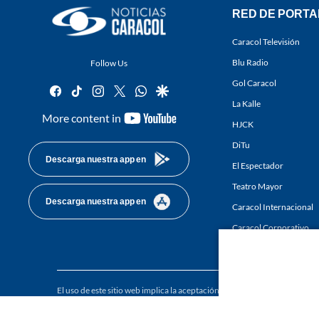
RED DE PORTA
Caracol Televisión
Blu Radio
Follow Us
Gol Caracol
facebook
tiktok
instagram
twitter
whatsapp
google
La Kalle
youtube-
More content in
HJCK
footer
DiTu
Descarga nuestra app en
El Espectador
Teatro Mayor
Descarga nuestra app en
Caracol Internacional
Caracol Corporativo
Caracol Next
El uso de este sitio web implica la aceptación de los
Términos y condici
Derechos Reservados D.R.A. Prohibida su reproducción total o parcial, a
whole or in part, or translation without written permission is prohibited