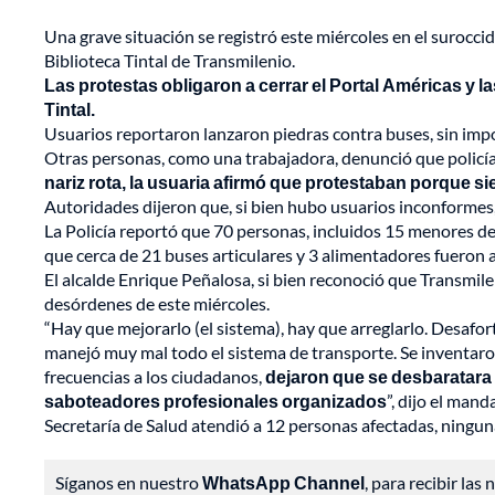
Una grave situación se registró este miércoles en el surocci
Biblioteca Tintal de Transmilenio.
Las protestas obligaron a cerrar el Portal Américas y l
Tintal.
Usuarios reportaron lanzaron piedras contra buses, sin impo
Otras personas, como una trabajadora, denunció que policí
nariz rota, la usuaria afirmó que protestaban porque 
Autoridades dijeron que, si bien hubo usuarios inconformes,
La Policía reportó que 70 personas, incluidos 15 menores de
que cerca de 21 buses articulares y 3 alimentadores fueron 
El alcalde Enrique Peñalosa, si bien reconoció que Transmile
desórdenes de este miércoles.
“Hay que mejorarlo (el sistema), hay que arreglarlo. Desaf
manejó muy mal todo el sistema de transporte. Se inventaro
frecuencias a los ciudadanos,
dejaron que se desbaratara 
saboteadores profesionales organizados
”, dijo el mand
Secretaría de Salud atendió a 12 personas afectadas, ningu
Síganos en nuestro
WhatsApp Channel
, para recibir las