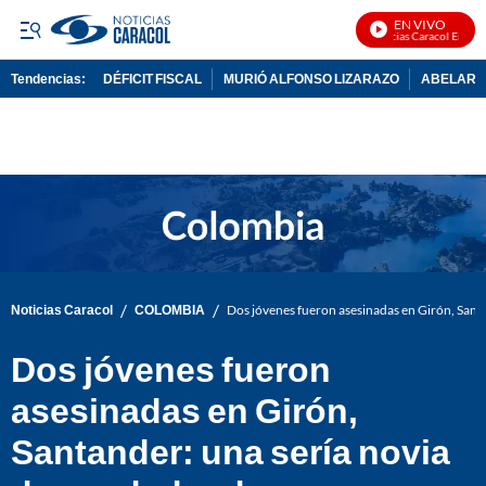
EN VIVO
Noticias Caracol En Vivo
Tendencias:
DÉFICIT FISCAL
MURIÓ ALFONSO LIZARAZO
ABELARDO
PUBLICIDAD
/
/
Noticias Caracol
COLOMBIA
Dos jóvenes fueron asesinadas en Girón, Sant
Dos jóvenes fueron
asesinadas en Girón,
Santander: una sería novia