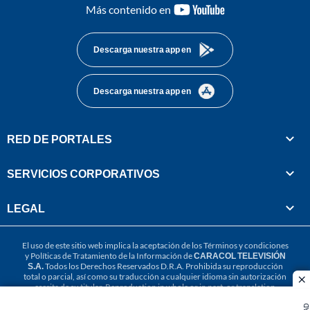
youtube-
Más contenido en
footer
Descarga nuestra app en
Descarga nuestra app en
RED DE PORTALES
SERVICIOS CORPORATIVOS
LEGAL
El uso de este sitio web implica la aceptación de los
Términos y condiciones
y
Políticas de Tratamiento de la Información
de
CARACOL TELEVISIÓN
S.A.
Todos los Derechos Reservados D.R.A. Prohibida su reproducción
total o parcial, así como su traducción a cualquier idioma sin autorización
cl
escrita de su titular. Reproduction in whole or in part, or translation
without written permission is prohibited. All rights reserved 2025.