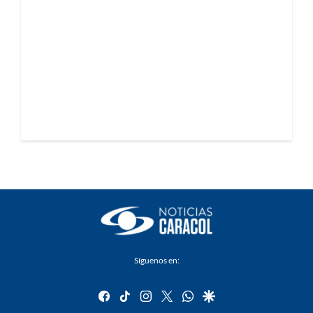
Síguenos en:
facebook
tiktok
instagram
twitter
whatsapp
google