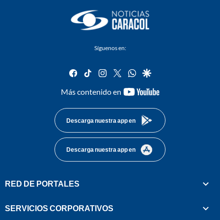
Síguenos en:
facebook
tiktok
instagram
twitter
whatsapp
google
youtube-
Más contenido en
footer
Descarga nuestra app en
Descarga nuestra app en
RED DE PORTALES
SERVICIOS CORPORATIVOS