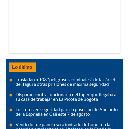
Lo último
Trasladan a 103 “peligrosos criminales” de la cárcel
de Itagüí a otras prisiones de máxima seguridad
Disparan contra funcionario del Inpec que llegaba a
su casa de trabajar en La Picota de Bogotá
Los retos en seguridad para la posesión de Abelardo
de la Espriella en Cali este 7 de agosto
Vendedor de panela será invitado de honor en la
posesión presidencial de Abelardo de la Espriella