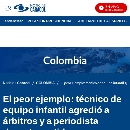
EN VIVO
Noticias Caracol En Viv
Tendencias:
POSESIÓN PRESIDENCIAL
ABELARDO DE LA ESPRIELLA
PUBLICIDAD
/
/
Noticias Caracol
COLOMBIA
El peor ejemplo: técnico de equipo infantil agr
El peor ejemplo: técnico de
equipo infantil agredió a
árbitros y a periodista