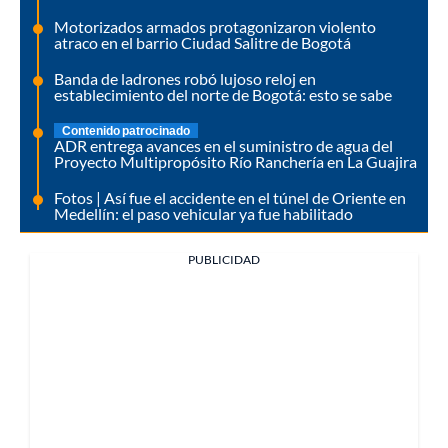
Motorizados armados protagonizaron violento
atraco en el barrio Ciudad Salitre de Bogotá
Banda de ladrones robó lujoso reloj en
establecimiento del norte de Bogotá: esto se sabe
Contenido patrocinado
ADR entrega avances en el suministro de agua del
Proyecto Multipropósito Río Ranchería en La Guajira
Fotos | Así fue el accidente en el túnel de Oriente en
Medellín: el paso vehicular ya fue habilitado
PUBLICIDAD