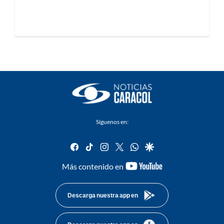
Síguenos en:
facebook
tiktok
instagram
twitter
whatsapp
google
youtube-
Más contenido en
footer
Descarga nuestra app en