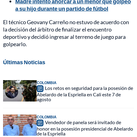
Madre intentó ahorcar a un menor que golpeó
a su hijo durante un partido de fútbol
El técnico Geovany Carreño no estuvo de acuerdo con
la decisión del árbitro de finalizar el encuentro
deportivo y decidió ingresar al terreno de juego para
golpearlo.
Últimas Noticias
COLOMBIA
Los retos en seguridad para la posesión de
Abelardo de la Espriella en Cali este 7 de
agosto
COLOMBIA
Vendedor de panela será invitado de
honor en la posesión presidencial de Abelardo
de la Espriella