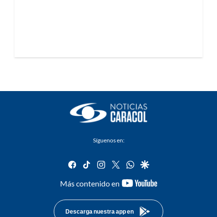
Síguenos en:
facebook
tiktok
instagram
twitter
whatsapp
google
youtube-
Más contenido en
footer
Descarga nuestra app en