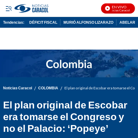
EN VIVO
Noticias Caracol En Vi
Tendencias:
DÉFICIT FISCAL
MURIÓ ALFONSO LIZARAZO
ABELARDO
PUBLICIDAD
/
/
Noticias Caracol
COLOMBIA
El plan original de Escobar era tomarse el Cong
El plan original de Escobar
era tomarse el Congreso y
no el Palacio: ‘Popeye’