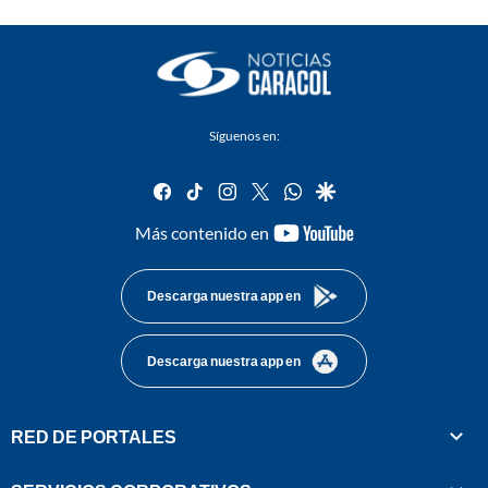
Síguenos en:
facebook
tiktok
instagram
twitter
whatsapp
google
youtube-
Más contenido en
footer
Descarga nuestra app en
Descarga nuestra app en
RED DE PORTALES