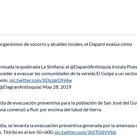
rganismos de socorro y alcaldes locales, el Dapard evalúa cómo
resada la quebrada La Sinifaná, el @DapardAntioquia instala Pue
oceder a evacuar las comunidades de la vereda El Golpe y un sector
bolo.
pic.twitter.com/XDszgrQN4w
(@DagranAntioquia)
May 28, 2019
dida de evacuación preventiva para la población de San José del Go
ná comenzó a fluir por encima del talud de tierra.
dia, se levanta la evacuación preventiva generada por la amenaza 
 Titiribí en el km 50+600.
pic.twitter.com/3t6TQdVVbb