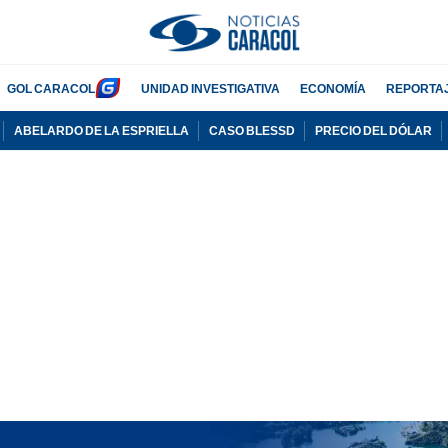
GOL CARACOL
UNIDAD INVESTIGATIVA
ECONOMÍA
REPORTA
ABELARDO DE LA ESPRIELLA
CASO BLESSD
PRECIO DEL DÓLAR
PUBLICIDAD