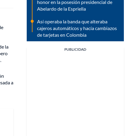
honor en la posesión presidencial de
Abelardo de la Espriella
Así operaba la banda que alteraba
de
cajeros automáticos y hacía cambiazos
de tarjetas en Colombia
e la
PUBLICIDAD
pero
.
ón
esada a