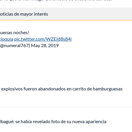
 noticias de mayor interés
Buenas noches!
ioquia
pic.twitter.com/WZEId8s84j
(@numeral767)
May 28, 2019
e: explosivos fueron abandonados en carrito de hamburguesas
 Ibagué: se había revelado foto de su nueva apariencia