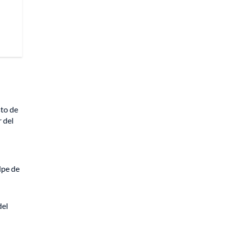
sto de
 del
lpe de
del