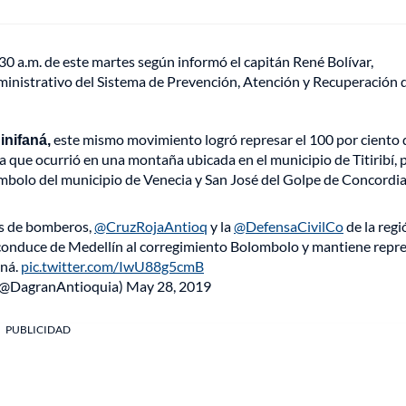
:30 a.m. de este martes según informó el capitán René Bolívar,
inistrativo del Sistema de Prevención, Atención y Recuperación 
inifaná,
este mismo movimiento logró represar el 100 por ciento d
ra que ocurrió en una montaña ubicada en el municipio de Titiribí, 
ombolo del municipio de Venecia y San José del Golpe de Concordia
os de bomberos,
@CruzRojaAntioq
y la
@DefensaCivilCo
de la regi
 conduce de Medellín al corregimiento Bolombolo y mantiene repr
aná.
pic.twitter.com/IwU88g5cmB
(@DagranAntioquia)
May 28, 2019
PUBLICIDAD