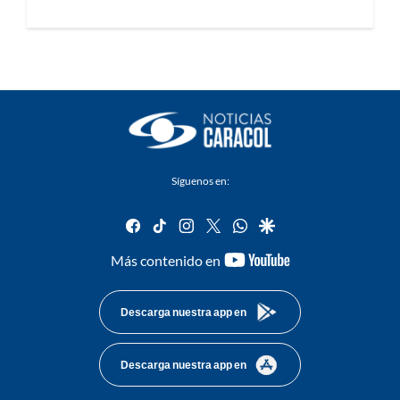
Síguenos en:
facebook
tiktok
instagram
twitter
whatsapp
google
youtube-
Más contenido en
footer
Descarga nuestra app en
Descarga nuestra app en