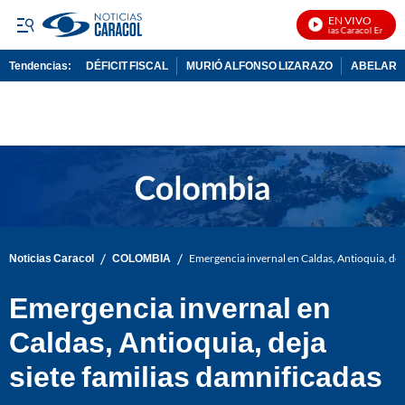
EN VIVO
Noticias Caracol En Vivo
Tendencias:
DÉFICIT FISCAL
MURIÓ ALFONSO LIZARAZO
ABELARDO
PUBLICIDAD
/
/
Noticias Caracol
COLOMBIA
Emergencia invernal en Caldas, Antioquia, deja
Emergencia invernal en
Caldas, Antioquia, deja
siete familias damnificadas