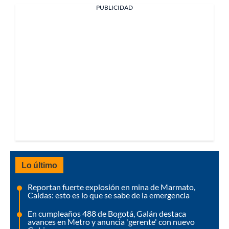
PUBLICIDAD
Lo último
Reportan fuerte explosión en mina de Marmato,
Caldas: esto es lo que se sabe de la emergencia
En cumpleaños 488 de Bogotá, Galán destaca
avances en Metro y anuncia 'gerente' con nuevo