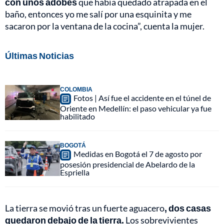
con unos adobes
que había quedado atrapada en el
baño, entonces yo me salí por una esquinita y me
sacaron por la ventana de la cocina”, cuenta la mujer.
Últimas Noticias
COLOMBIA
Fotos | Así fue el accidente en el túnel de
Oriente en Medellín: el paso vehicular ya fue
habilitado
BOGOTÁ
Medidas en Bogotá el 7 de agosto por
posesión presidencial de Abelardo de la
Espriella
La tierra se movió tras un fuerte aguacero
, dos casas
quedaron debajo de la tierra.
Los sobrevivientes