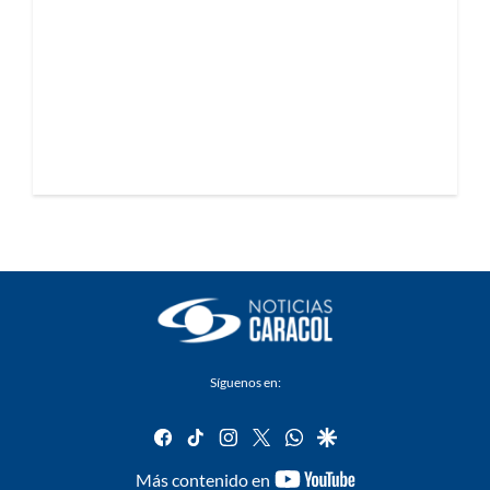
Síguenos en:
facebook
tiktok
instagram
twitter
whatsapp
google
youtube-
Más contenido en