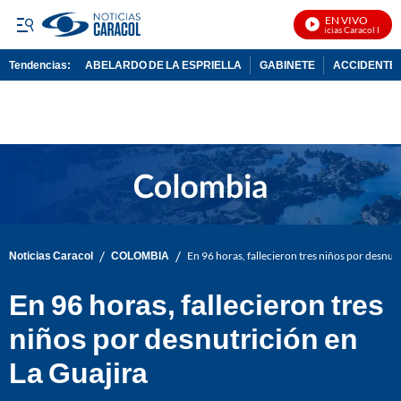
EN VIVO
Noticias Caracol En Viv
Tendencias:
ABELARDO DE LA ESPRIELLA
GABINETE
ACCIDENTE 
PUBLICIDAD
/
/
Noticias Caracol
COLOMBIA
En 96 horas, fallecieron tres niños por desnut
En 96 horas, fallecieron tres
niños por desnutrición en
La Guajira