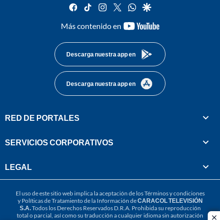
facebook
tiktok
instagram
twitter
whatsapp
google
youtube-
Más contenido en
footer
Descarga nuestra app en
Descarga nuestra app en
RED DE PORTALES
SERVICIOS CORPORATIVOS
LEGAL
El uso de este sitio web implica la aceptación de los
Términos y condiciones
y
Políticas de Tratamiento de la Información
de
CARACOL TELEVISIÓN
S.A.
Todos los Derechos Reservados D.R.A. Prohibida su reproducción
total o parcial, así como su traducción a cualquier idioma sin autorización