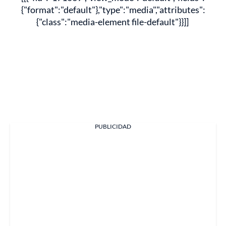
{"format":"default"},"type":"media","attributes":
{"class":"media-element file-default"}}]]
PUBLICIDAD