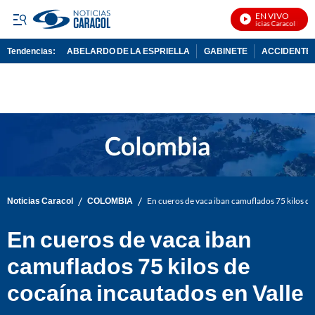
EN VIVO
Noticias Caracol En Viv
Tendencias:
ABELARDO DE LA ESPRIELLA
GABINETE
ACCIDENTE 
PUBLICIDAD
/
/
Noticias Caracol
COLOMBIA
En cueros de vaca iban camuflados 75 kilos de
En cueros de vaca iban
camuflados 75 kilos de
cocaína incautados en Valle