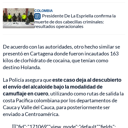
COLOMBIA
Presidente De La Espriella confirma la
muerte de dos cabecillas criminales:
resultados operacionales
De acuerdo con las autoridades, otro hecho similar se
presentó en Cartagena donde fueron incautados 163
kilos de clorhidrato de cocaína, que tenían como
destino Holanda.
La Policía asegura que
este caso deja al descubierto
el envío del alcaloide bajo la modalidad de
camuflaje en cuero
, utilizando como rutas de salida la
costa Pacífica colombiana por los departamentos de
Cauca y Valle del Cauca, para posteriormente ser
enviado a Centroamérica.
[[{"fid":"171069","view_mode":"default","fields":