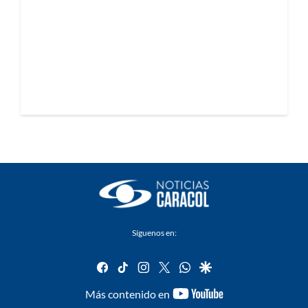
Síguenos en:
facebook
tiktok
instagram
twitter
whatsapp
google
youtube-
Más contenido en
footer