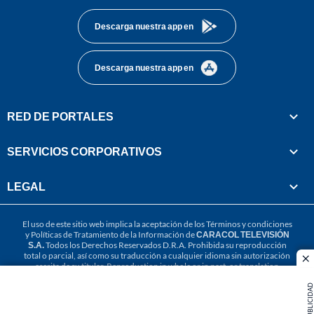
Descarga nuestra app en
Descarga nuestra app en
RED DE PORTALES
SERVICIOS CORPORATIVOS
LEGAL
El uso de este sitio web implica la aceptación de los
Términos y condiciones
y
Políticas de Tratamiento de la Información
de
CARACOL TELEVISIÓN
S.A.
Todos los Derechos Reservados D.R.A. Prohibida su reproducción
total o parcial, así como su traducción a cualquier idioma sin autorización
cl
escrita de su titular. Reproduction in whole or in part, or translation
without written permission is prohibited. All rights reserved 2025.
PUBLICIDAD
MIEMBRO DE: