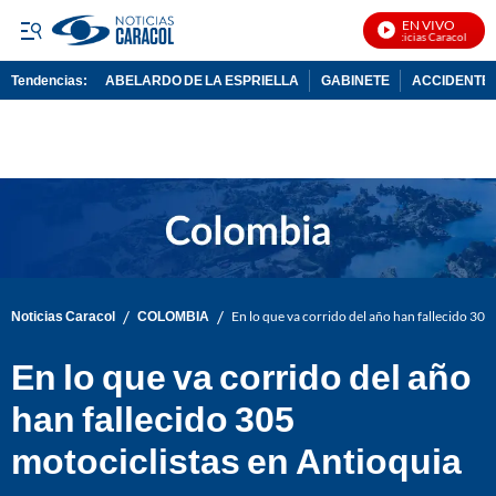
EN VIVO
Noticias Caracol En Viv
Tendencias:
ABELARDO DE LA ESPRIELLA
GABINETE
ACCIDENTE 
PUBLICIDAD
/
/
Noticias Caracol
COLOMBIA
En lo que va corrido del año han fallecido 305
En lo que va corrido del año
han fallecido 305
motociclistas en Antioquia