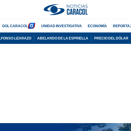
GOL CARACOL
UNIDAD INVESTIGATIVA
ECONOMÍA
REPORTA
LFONSO LIZARAZO
ABELARDO DE LA ESPRIELLA
PRECIO DEL DÓLAR
PUBLICIDAD