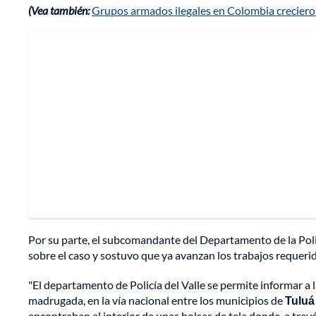
(Vea también:
Grupos armados ilegales en Colombia creciero
Por su parte, el subcomandante del Departamento de la Polic
sobre el caso y sostuvo que ya avanzan los trabajos requerid
"El departamento de Policía del Valle se permite informar a l
madrugada, en la vía nacional entre los municipios de
Tuluá
encontraban al interior de unas bolsas de tela donde, a travé