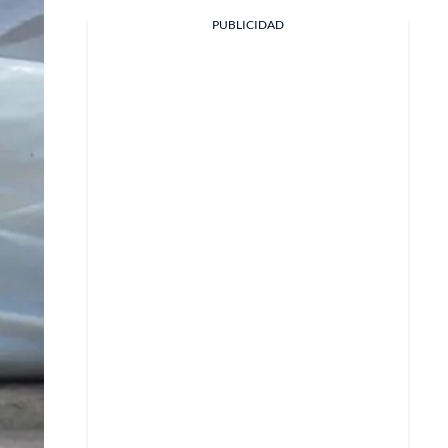
Facebook
PUBLICIDAD
X
Whatsapp
Copiar enlace
Telegram
LinkedIn