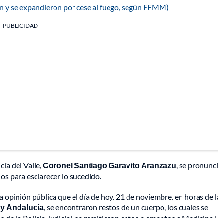
n y se expandieron por cese al fuego, según FFMM)
PUBLICIDAD
ía del Valle,
Coronel Santiago Garavito Aranzazu
, se pronunc
os para esclarecer lo sucedido.
a opinión pública que el día de hoy, 21 de noviembre, en horas de l
 y Andalucía
, se encontraron restos de un cuerpo, los cuales se
s de la Policía Judicial, se remitieron estos elementos a Medicina 