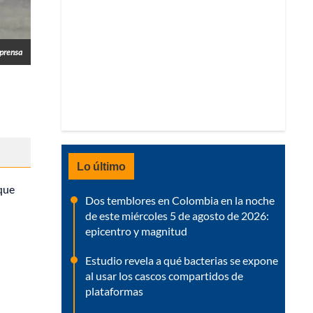
prensa
Lo último
 que
Dos temblores en Colombia en la noche
de este miércoles 5 de agosto de 2026:
epicentro y magnitud
Estudio revela a qué bacterias se expone
al usar los cascos compartidos de
plataformas