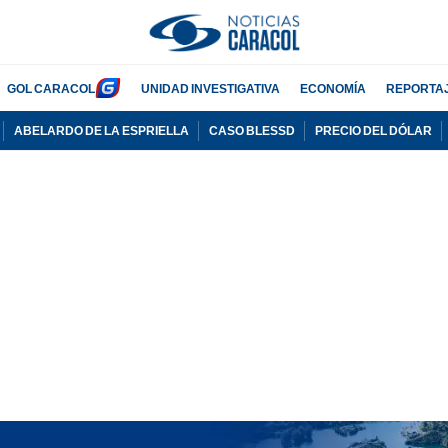
GOL CARACOL
UNIDAD INVESTIGATIVA
ECONOMÍA
REPORTA
ABELARDO DE LA ESPRIELLA
CASO BLESSD
PRECIO DEL DÓLAR
PUBLICIDAD