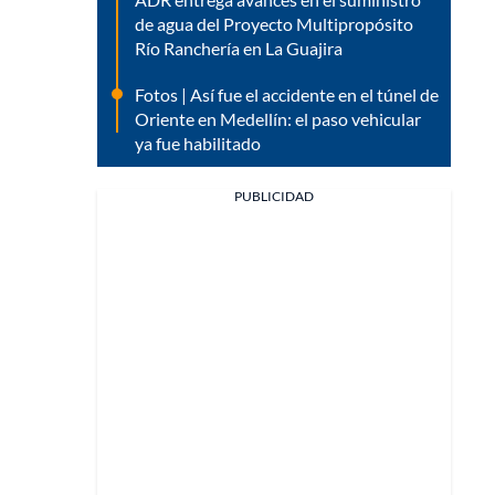
de agua del Proyecto Multipropósito
Río Ranchería en La Guajira
Fotos | Así fue el accidente en el túnel de
Oriente en Medellín: el paso vehicular
ya fue habilitado
PUBLICIDAD