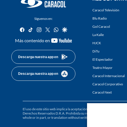
Caracol Televisión
Blu Radio
Síguenos en:
Gol Caracol
facebook
tiktok
instagram
twitter
whatsapp
google
La Kalle
youtube-
Más contenido en
HJCK
footer
DiTu
Descarga nuestra app en
El Espectador
Teatro Mayor
Descarga nuestra app en
Caracol Internacional
Caracol Corporativo
Caracol Next
El uso de este sitio web implica la aceptación de los
Términos y condici
Derechos Reservados D.R.A. Prohibida su reproducción total o parcial, a
whole or in part, or translation without written permission is prohibited