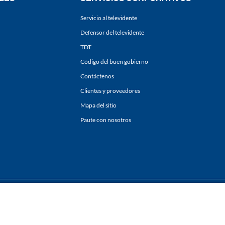
Servicio al televidente
Defensor del televidente
TDT
Código del buen gobierno
Contáctenos
Clientes y proveedores
Mapa del sitio
Paute con nosotros
ones
y
Políticas de Tratamiento de la Información
de
CARACOL TELEVISIÓN S.A.
Todo
sí como su traducción a cualquier idioma sin autorización escrita de su titular. Repro
. All rights reserved 2025.