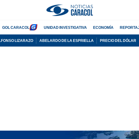
GOL CARACOL
UNIDAD INVESTIGATIVA
ECONOMÍA
REPORTA
LFONSO LIZARAZO
ABELARDO DE LA ESPRIELLA
PRECIO DEL DÓLAR
PUBLICIDAD