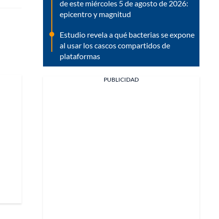
de este miércoles 5 de agosto de 2026:
epicentro y magnitud
Estudio revela a qué bacterias se expone
al usar los cascos compartidos de
plataformas
PUBLICIDAD