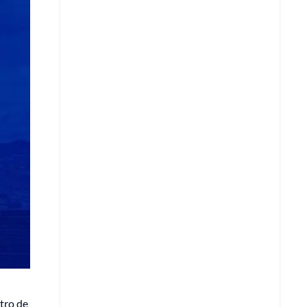
Copiar enlace
Telegram
LinkedIn
tro de