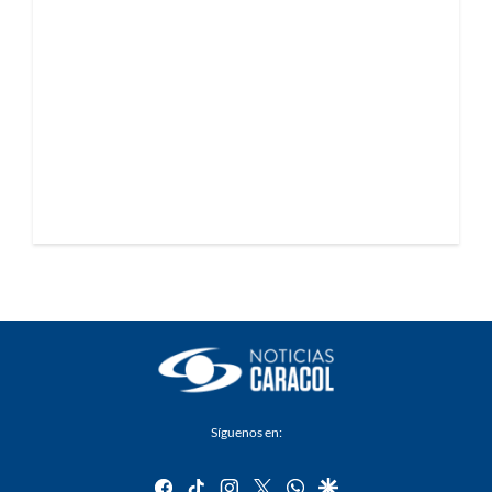
Síguenos en:
facebook
tiktok
instagram
twitter
whatsapp
google