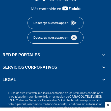
youtube-
Más contenido en
footer
Descarga nuestra app en
Descarga nuestra app en
RED DE PORTALES
SERVICIOS CORPORATIVOS
LEGAL
El uso de este sitio web implica la aceptación de los
Términos y condiciones
y
Políticas de Tratamiento de la Información
de
CARACOL TELEVISIÓN
S.A.
Todos los Derechos Reservados D.R.A. Prohibida su reproducción
total o parcial, así como su traducción a cualquier idioma sin autorización
cl
escrita de su titular. Reproduction in whole or in part, or translation