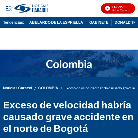
EN VIVO
Noticias Caracol En Vi
Tendencias:
ABELARDO DE LA ESPRIELLA
GABINETE
DONALD TR
PUBLICIDAD
/
/
Noticias Caracol
COLOMBIA
Exceso de velocidad habría causado grave acc
Exceso de velocidad habría
causado grave accidente en
el norte de Bogotá