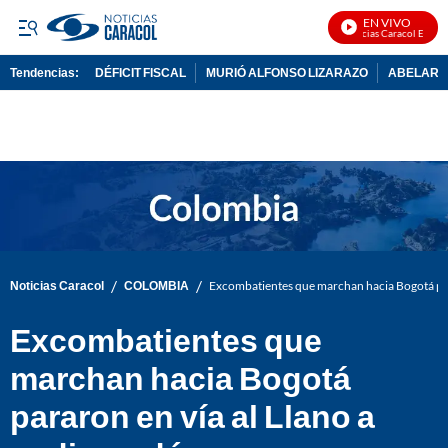
EN VIVO
Noticias Caracol En Vivo
Tendencias:
DÉFICIT FISCAL
MURIÓ ALFONSO LIZARAZO
ABELARDO
PUBLICIDAD
/
/
Noticias Caracol
COLOMBIA
Excombatientes que marchan hacia Bogotá para
Excombatientes que
marchan hacia Bogotá
pararon en vía al Llano a