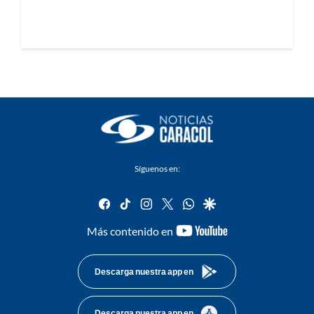
Síguenos en:
facebook
tiktok
instagram
twitter
whatsapp
google
youtube-
Más contenido en
footer
Descarga nuestra app en
Descarga nuestra app en