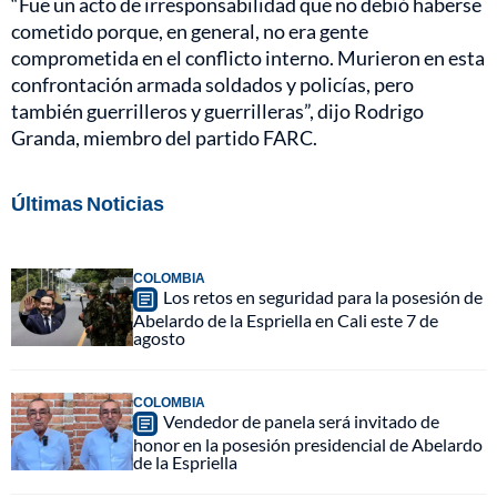
“Fue un acto de irresponsabilidad que no debió haberse
cometido porque, en general, no era gente
comprometida en el conflicto interno. Murieron en esta
confrontación armada soldados y policías, pero
también guerrilleros y guerrilleras”, dijo Rodrigo
Granda, miembro del partido FARC.
Últimas Noticias
COLOMBIA
Los retos en seguridad para la posesión de
Abelardo de la Espriella en Cali este 7 de
agosto
COLOMBIA
Vendedor de panela será invitado de
honor en la posesión presidencial de Abelardo
de la Espriella