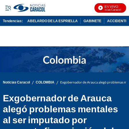
EN VIVO
Noticias Caracol En Viv
Tendencias:
ABELARDO DE LA ESPRIELLA
GABINETE
ACCIDENTE 
PUBLICIDAD
/
/
Noticias Caracol
COLOMBIA
Exgobernador de Arauca alegó problemas ment
Exgobernador de Arauca
alegó problemas mentales
al ser imputado por