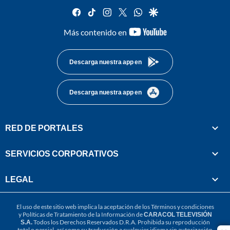
facebook
tiktok
instagram
twitter
whatsapp
google
youtube-
Más contenido en
footer
Descarga nuestra app en
Descarga nuestra app en
RED DE PORTALES
SERVICIOS CORPORATIVOS
LEGAL
El uso de este sitio web implica la aceptación de los
Términos y condiciones
y
Políticas de Tratamiento de la Información
de
CARACOL TELEVISIÓN
S.A.
Todos los Derechos Reservados D.R.A. Prohibida su reproducción
total o parcial, así como su traducción a cualquier idioma sin autorización