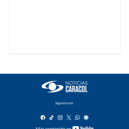
Síguenos en:
facebook
tiktok
instagram
twitter
whatsapp
google
youtube-
Más contenido en