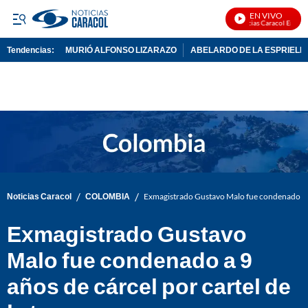
EN VIVO
Noticias Caracol En Vivo
Tendencias:
MURIÓ ALFONSO LIZARAZO
ABELARDO DE LA ESPRIELL
PUBLICIDAD
/
/
Noticias Caracol
COLOMBIA
Exmagistrado Gustavo Malo fue condenado a 9 
Exmagistrado Gustavo
Malo fue condenado a 9
años de cárcel por cartel de