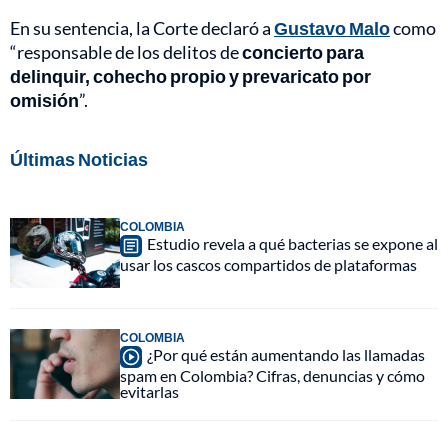
En su sentencia, la Corte declaró a
Gustavo Malo
como
“responsable de los delitos de
concierto para
delinquir, cohecho propio y prevaricato por
omisión
”.
Últimas Noticias
COLOMBIA
Estudio revela a qué bacterias se expone al
usar los cascos compartidos de plataformas
COLOMBIA
¿Por qué están aumentando las llamadas
spam en Colombia? Cifras, denuncias y cómo
evitarlas