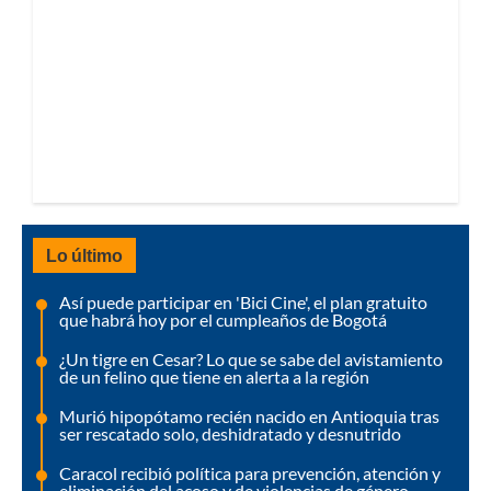
Lo último
Así puede participar en 'Bici Cine', el plan gratuito
que habrá hoy por el cumpleaños de Bogotá
¿Un tigre en Cesar? Lo que se sabe del avistamiento
de un felino que tiene en alerta a la región
Murió hipopótamo recién nacido en Antioquia tras
ser rescatado solo, deshidratado y desnutrido
Caracol recibió política para prevención, atención y
eliminación del acoso y de violencias de género