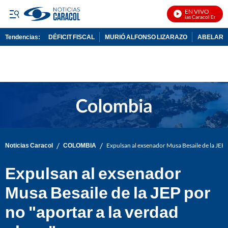
EN VIVO
Noticias Caracol En Vivo
Tendencias:
DÉFICIT FISCAL
MURIÓ ALFONSO LIZARAZO
ABELARDO
PUBLICIDAD
/
/
Noticias Caracol
COLOMBIA
Expulsan al exsenador Musa Besaile de la JEP 
Expulsan al exsenador
Musa Besaile de la JEP por
no "aportar a la verdad