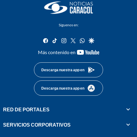
Síguenos en:
facebook
tiktok
instagram
twitter
whatsapp
google
youtube-
Más contenido en
footer
Descarga nuestra app en
Descarga nuestra app en
RED DE PORTALES
SERVICIOS CORPORATIVOS