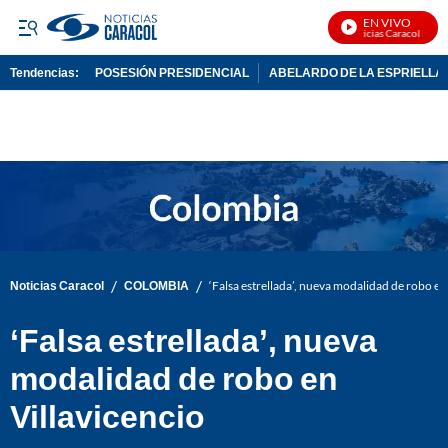
EN VIVO
Noticias Caracol En Vi
Tendencias:
POSESIÓN PRESIDENCIAL
ABELARDO DE LA ESPRIELLA
PUBLICIDAD
/
/
Noticias Caracol
COLOMBIA
‘Falsa estrellada’, nueva modalidad de robo en
‘Falsa estrellada’, nueva
modalidad de robo en
Villavicencio