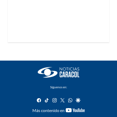
Síguenos en:
facebook
tiktok
instagram
twitter
whatsapp
google
youtube-
Más contenido en
footer