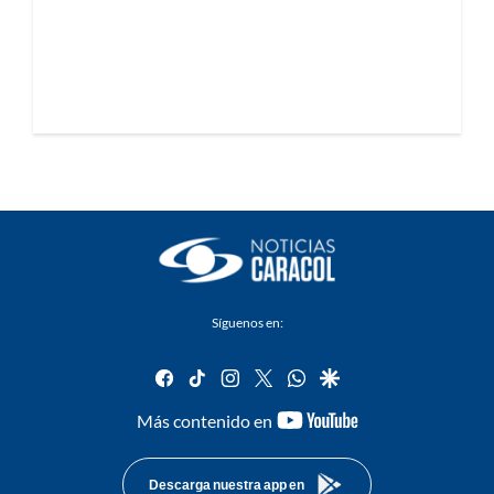
Síguenos en:
facebook
tiktok
instagram
twitter
whatsapp
google
youtube-
Más contenido en
footer
Descarga nuestra app en