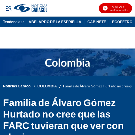
EN VIVO
Noticias Caracol En Vivo
Tendencias:
ABELARDO DE LA ESPRIELLA
GABINETE
ECOPETROL
PUBLICIDAD
/
/
Noticias Caracol
COLOMBIA
Familia de Álvaro Gómez Hurtado no cree que 
Familia de Álvaro Gómez
Hurtado no cree que las
FARC tuvieran que ver con