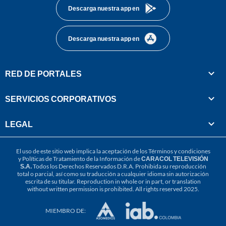
Descarga nuestra app en
Descarga nuestra app en
RED DE PORTALES
SERVICIOS CORPORATIVOS
LEGAL
El uso de este sitio web implica la aceptación de los
Términos y condiciones
y
Políticas de Tratamiento de la Información
de
CARACOL TELEVISIÓN
S.A.
Todos los Derechos Reservados D.R.A. Prohibida su reproducción
total o parcial, así como su traducción a cualquier idioma sin autorización
escrita de su titular. Reproduction in whole or in part, or translation
without written permission is prohibited. All rights reserved 2025.
MIEMBRO DE: