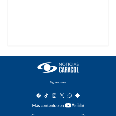
Síguenos en:
facebook
tiktok
instagram
twitter
whatsapp
google
youtube-
Más contenido en
footer