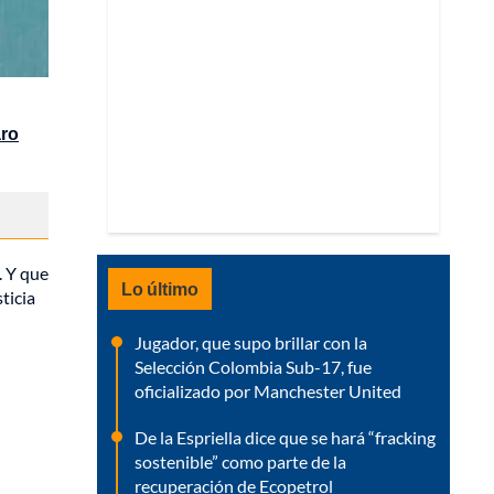
aro
. Y que
Lo último
ticia
Jugador, que supo brillar con la
Selección Colombia Sub-17, fue
oficializado por Manchester United
De la Espriella dice que se hará “fracking
sostenible” como parte de la
recuperación de Ecopetrol