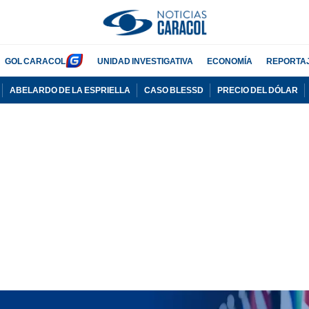
GOL CARACOL
UNIDAD INVESTIGATIVA
ECONOMÍA
REPORTA
ABELARDO DE LA ESPRIELLA
CASO BLESSD
PRECIO DEL DÓLAR
PUBLICIDAD