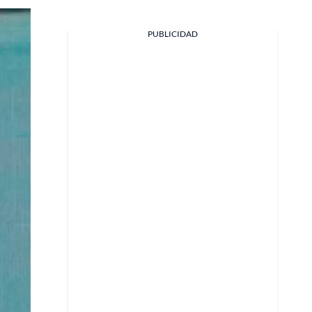
PUBLICIDAD
Facebook
X
Whatsapp
Copiar enlace
Telegram
LinkedIn