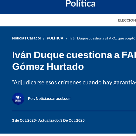
ELECCION
/
/
Noticias Caracol
POLÍTICA
Iván Duque cuestiona a FARC, que aceptó
Iván Duque cuestiona a FA
Gómez Hurtado
“Adjudicarse esos crímenes cuando hay garantías 
Por:
Noticiascaracol.com
3 de Oct, 2020
Actualizado: 3 De Oct, 2020