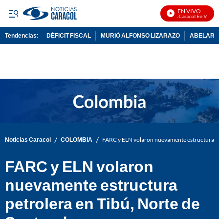
EN VIVO
Noticias Caracol En Vivo
Tendencias:
DÉFICIT FISCAL
MURIÓ ALFONSO LIZARAZO
ABELARDO
PUBLICIDAD
/
/
Noticias Caracol
COLOMBIA
FARC y ELN volaron nuevamente estructura pe
FARC y ELN volaron
nuevamente estructura
petrolera en Tibú, Norte de