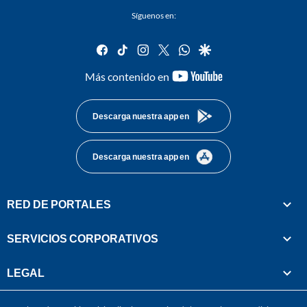
Síguenos en:
facebook
tiktok
instagram
twitter
whatsapp
google
youtube-
Más contenido en
footer
Descarga nuestra app en
Descarga nuestra app en
RED DE PORTALES
SERVICIOS CORPORATIVOS
LEGAL