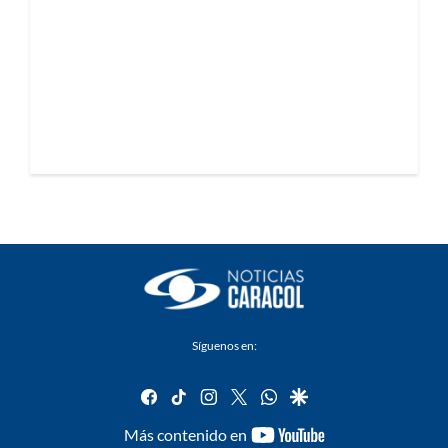
Síguenos en:
facebook
tiktok
instagram
twitter
whatsapp
google
youtube-
Más contenido en