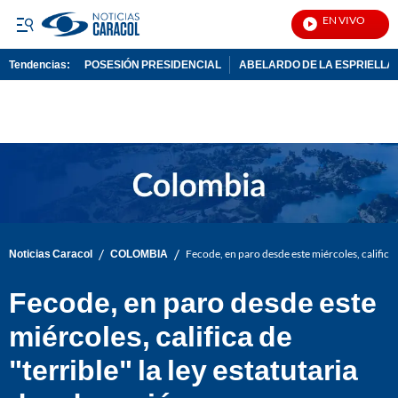
EN VIVO
Not
Tendencias:
POSESIÓN PRESIDENCIAL
ABELARDO DE LA ESPRIELLA
PUBLICIDAD
/
/
Noticias Caracol
COLOMBIA
Fecode, en paro desde este miércoles, califica d
Fecode, en paro desde este
miércoles, califica de
"terrible" la ley estatutaria