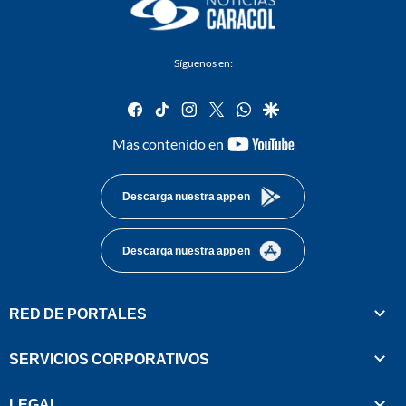
Síguenos en:
facebook
tiktok
instagram
twitter
whatsapp
google
youtube-
Más contenido en
footer
Descarga nuestra app en
Descarga nuestra app en
RED DE PORTALES
SERVICIOS CORPORATIVOS
LEGAL