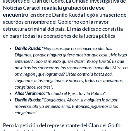
asesores del Clan del Golfo. La Unidad Investigativa de
Noticias Caracol
revela la grabación de ese
encuentro
, en donde Danilo Rueda llegó a una serie de
acuerdos en nombre del Gobierno con la mayor
estructura criminal del país. El más delicado consistía
en parar todas las operaciones de la fuerza pública.
Danilo Rueda:
"Hay cosas que no se hacen explícitas.
Digamos, porque ninguno quiere mostrar que cesa. ¿Me hago
entender? Todo el mundo quiere decir: ‘Yo soy fuerte’. Es que
nosotros los conocemos, los reconocemos, tranquilo. Mire, en
otra región ¿qué logramos? Usted controla hasta acá.
Juguemos a los congelados. Entonces, todos nos quedamos
congelados, los tres"
.
Alias 'Jerónimo':
"Incluido el Ejército y la Policía"
.
Danilo Rueda:
"Congelados. Ahora, si a alguien le da por
moverse, ahí ya empieza el lío. Entonces, juguemos a los
congelados"
.
Pero la petición del representante del Clan del Golfo