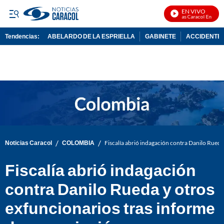
EN VIVO
Noticias Caracol En Vivo
Tendencias:
ABELARDO DE LA ESPRIELLA
GABINETE
ACCIDENTE 
PUBLICIDAD
/
/
Noticias Caracol
COLOMBIA
Fiscalía abrió indagación contra Danilo Rueda
Fiscalía abrió indagación
contra Danilo Rueda y otros
exfuncionarios tras informe