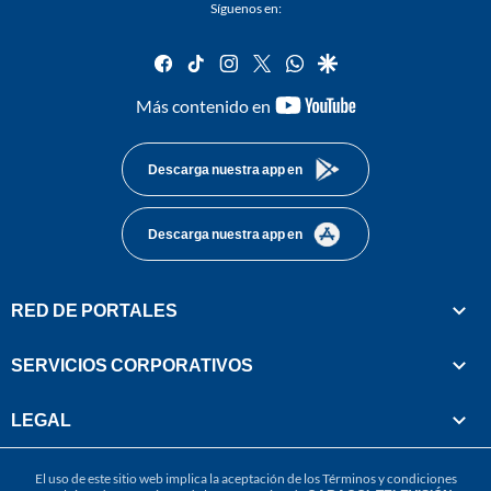
Síguenos en:
facebook
tiktok
instagram
twitter
whatsapp
google
youtube-
Más contenido en
footer
Descarga nuestra app en
Descarga nuestra app en
RED DE PORTALES
SERVICIOS CORPORATIVOS
LEGAL
El uso de este sitio web implica la aceptación de los
Términos y condiciones