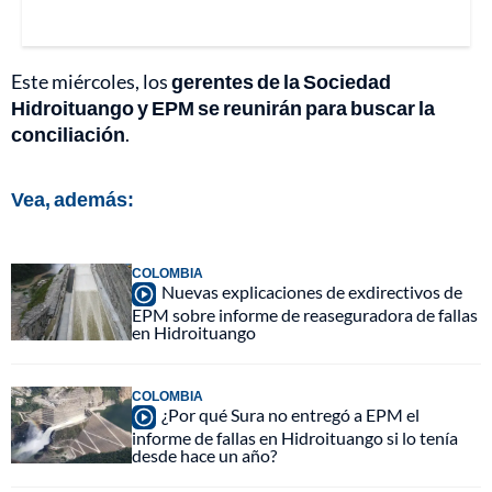
Este miércoles, los
gerentes de la Sociedad
Hidroituango y EPM se reunirán para buscar la
conciliación
.
Vea, además:
COLOMBIA
Nuevas explicaciones de exdirectivos de
EPM sobre informe de reaseguradora de fallas
en Hidroituango
COLOMBIA
¿Por qué Sura no entregó a EPM el
informe de fallas en Hidroituango si lo tenía
desde hace un año?