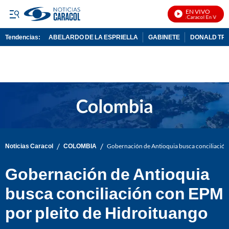
EN VIVO
Noticias Caracol En Vivo
Tendencias:
ABELARDO DE LA ESPRIELLA
GABINETE
DONALD TR
PUBLICIDAD
/
/
Noticias Caracol
COLOMBIA
Gobernación de Antioquia busca conciliación
Gobernación de Antioquia
busca conciliación con EPM
por pleito de Hidroituango