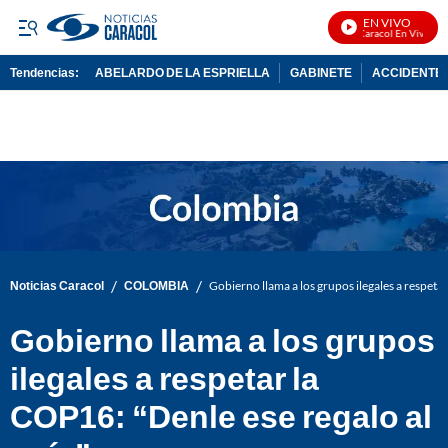
EN VIVO
Noticias Caracol En Vivo
Tendencias:
ABELARDO DE LA ESPRIELLA
GABINETE
ACCIDENTE 
PUBLICIDAD
/
/
Noticias Caracol
COLOMBIA
Gobierno llama a los grupos ilegales a respetar
Gobierno llama a los grupos
ilegales a respetar la
COP16: “Denle ese regalo al