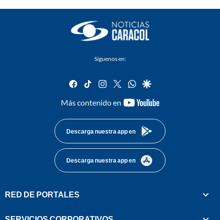
Síguenos en:
facebook
tiktok
instagram
twitter
whatsapp
google
youtube-
Más contenido en
footer
Descarga nuestra app en
Descarga nuestra app en
RED DE PORTALES
SERVICIOS CORPORATIVOS