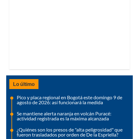
Lo último
Pico y placa regional en Bogotá este domingo 9 de
agosto de 2026: así funcionará la medida
Se mantiene alerta naranja en volcán Puracé:
actividad registrada es la máxima alcanzada
¿Quiénes son los presos de "alta peligrosidad" que
fueron trasladados por orden de De la Espriella?