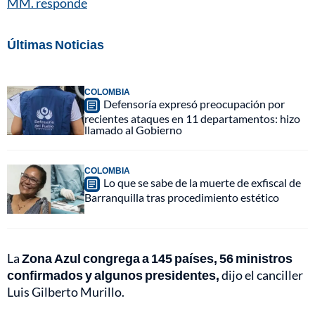
MM. responde
Últimas Noticias
COLOMBIA
Defensoría expresó preocupación por
recientes ataques en 11 departamentos: hizo
llamado al Gobierno
COLOMBIA
Lo que se sabe de la muerte de exfiscal de
Barranquilla tras procedimiento estético
La
Zona Azul congrega a 145 países, 56 ministros
confirmados y algunos presidentes,
dijo el canciller
Luis Gilberto Murillo.