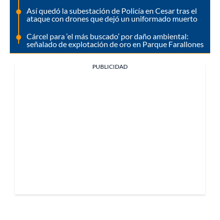
Así quedó la subestación de Policía en Cesar tras el
ataque con drones que dejó un uniformado muerto
Cárcel para ‘el más buscado’ por daño ambiental:
señalado de explotación de oro en Parque Farallones
PUBLICIDAD