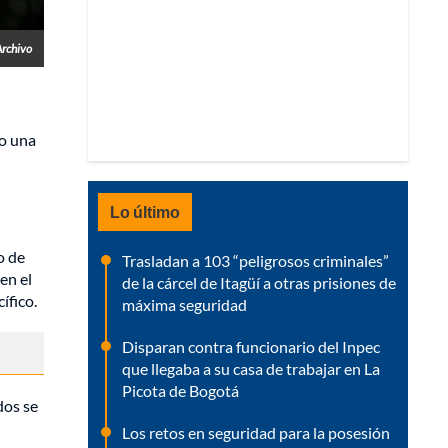
Archivo
do una
Lo último
o de
Trasladan a 103 “peligrosos criminales”
en el
de la cárcel de Itagüí a otras prisiones de
ífico.
máxima seguridad
Disparan contra funcionario del Inpec
que llegaba a su casa de trabajar en La
Picota de Bogotá
dos se
Los retos en seguridad para la posesión