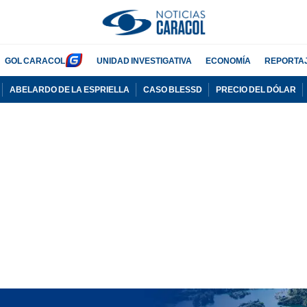
GOL CARACOL
UNIDAD INVESTIGATIVA
ECONOMÍA
REPORTA
ABELARDO DE LA ESPRIELLA
CASO BLESSD
PRECIO DEL DÓLAR
PUBLICIDAD