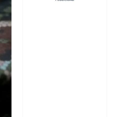
Facebook
X
Whatsapp
Copiar enlace
Telegram
LinkedIn