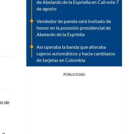
de Abelardo de la Espriella en Cali este 7
de agosto
Vendedor de panela será invitado de
honor en la posesión presidencial de
Abelardo de la Espriella
Así operaba la banda que alteraba
cajeros automáticos y hacía cambiazos
de tarjetas en Colombia
PUBLICIDAD
lo de