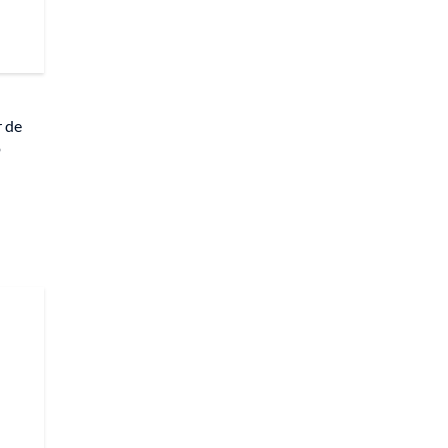
r de
o