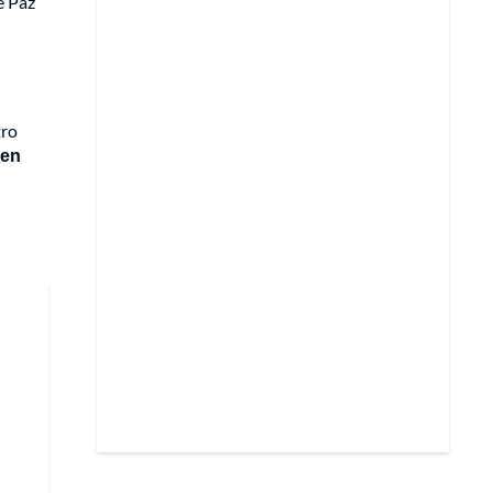
e Paz
tro
 en