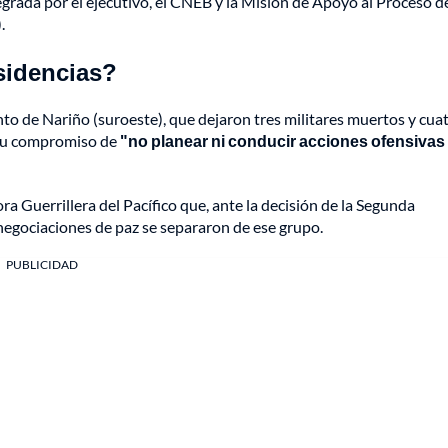
grada por el ejecutivo, el CNEB y la Misión de Apoyo al Proceso d
.
isidencias?
to de Nariño (suroeste), que dejaron tres militares muertos y cua
 su compromiso de
"no planear ni conducir acciones ofensivas
 Guerrillera del Pacífico que, ante la decisión de la Segunda
negociaciones de paz se separaron de ese grupo.
PUBLICIDAD