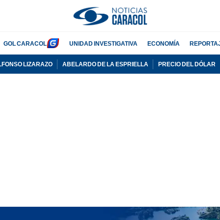
GOL CARACOL
UNIDAD INVESTIGATIVA
ECONOMÍA
REPORTA
LFONSO LIZARAZO
ABELARDO DE LA ESPRIELLA
PRECIO DEL DÓLAR
PUBLICIDAD