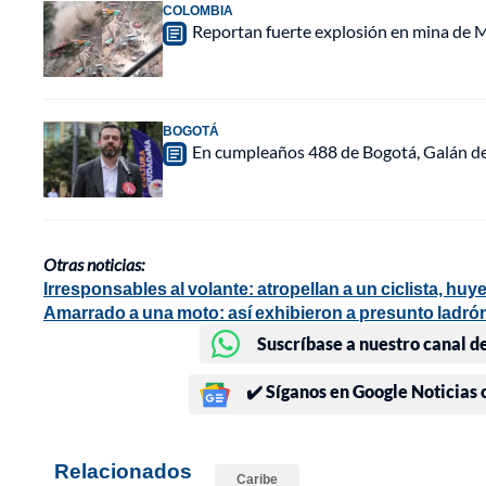
COLOMBIA
Reportan fuerte explosión en mina de M
BOGOTÁ
En cumpleaños 488 de Bogotá, Galán de
Otras noticias:
Irresponsables al volante: atropellan a un ciclista, hu
Amarrado a una moto: así exhibieron a presunto ladrón
Suscríbase a nuestro canal d
✔️ Síganos en Google Noticias
Relacionados
Caribe