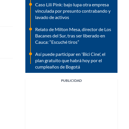
Caso Lili Pink: bajo lupa otra empresa
vinculada por presunto contrabando y
lavado de activos
Relato de Milton Mesa, director de Los
Bacanes del Sur, tras ser liberado en
Cauca: “Escuché tiros”
Así puede participar en 'Bici Cine', el
plan gratuito que habrá hoy por el
cumpleaños de Bogotá
PUBLICIDAD