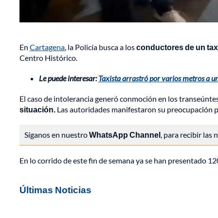
En
Cartagena
, la Policía busca a los
conductores de un taxi
Centro Histórico.
Le puede interesar:
Taxista arrastró por varios metros a u
El caso de intolerancia generó conmoción en los transeúnte
situación.
Las autoridades manifestaron su preocupación po
Síganos en nuestro
WhatsApp Channel
, para recibir las
En lo corrido de este fin de semana ya se han presentado 12
Últimas Noticias