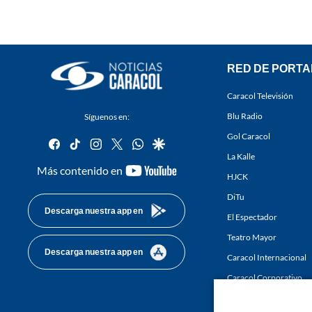
RED DE PORTA
Caracol Televisión
Blu Radio
Síguenos en:
Gol Caracol
facebook
tiktok
instagram
twitter
whatsapp
google
La Kalle
youtube-
Más contenido en
HJCK
footer
DiTu
Descarga nuestra app en
El Espectador
Teatro Mayor
Descarga nuestra app en
Caracol Internacional
Caracol Corporativo
Caracol Next