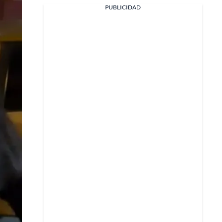
Facebook
PUBLICIDAD
X
Whatsapp
Copiar enlace
Telegram
LinkedIn