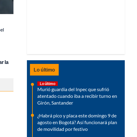
el
r la
Lo último
Lo último
Murió guardia del Inpec que sufrió
atentado cuando iba a recibir turno en
Girón, Santander
¿Habrá pico y placa este domingo 9 de
agosto en Bogotá? Así funcionará plan
de movilidad por festivo