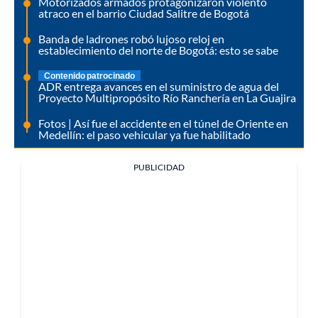
Motorizados armados protagonizaron violento
atraco en el barrio Ciudad Salitre de Bogotá
Banda de ladrones robó lujoso reloj en
establecimiento del norte de Bogotá: esto se sabe
Contenido patrocinado
ADR entrega avances en el suministro de agua del
Proyecto Multipropósito Río Ranchería en La Guajira
Fotos | Así fue el accidente en el túnel de Oriente en
Medellín: el paso vehicular ya fue habilitado
PUBLICIDAD