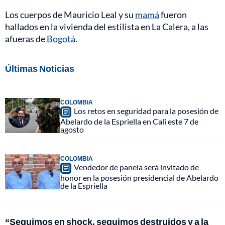
Los cuerpos de Mauricio Leal y su
mamá
fueron
hallados en la vivienda del estilista en La Calera, a las
afueras de
Bogotá
.
Últimas Noticias
COLOMBIA
Los retos en seguridad para la posesión de
Abelardo de la Espriella en Cali este 7 de
agosto
COLOMBIA
Vendedor de panela será invitado de
honor en la posesión presidencial de Abelardo
de la Espriella
“Seguimos en shock, seguimos destruidos y a la