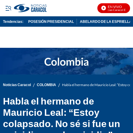
EN VIVO
Noticias Caracol En Vivo
Tendencias:
POSESIÓN PRESIDENCIAL
ABELARDO DE LA ESPRIELLA
PUBLICIDAD
/
/
Noticias Caracol
COLOMBIA
Habla el hermano de Mauricio Leal: “Estoy cola
Habla el hermano de
Mauricio Leal: “Estoy
colapsado. No sé si fue un