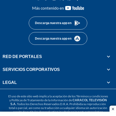
youtube-
Más contenido en
footer
Descarga nuestra app en
Descarga nuestra app en
RED DE PORTALES
SERVICIOS CORPORATIVOS
LEGAL
El uso de este sitio web implica la aceptación de los
Términos y condiciones
y
Políticas de Tratamiento de la Información
de
CARACOL TELEVISIÓN
S.A.
Todos los Derechos Reservados D.R.A. Prohibida su reproducción
total o parcial, así como su traducción a cualquier idioma sin autorización
cl
escrita de su titular. Reproduction in whole or in part, or translation
without written permission is prohibited. All rights reserved 2025.