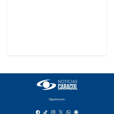
Síguenos en:
facebook
tiktok
instagram
twitter
whatsapp
google