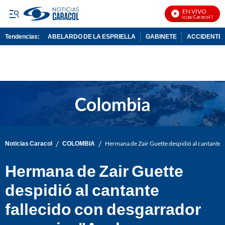
EN VIVO
Noticias Caracol En Viv
Tendencias:
ABELARDO DE LA ESPRIELLA
GABINETE
ACCIDENTE 
PUBLICIDAD
/
/
Noticias Caracol
COLOMBIA
Hermana de Zair Guette despidió al cantante 
Hermana de Zair Guette
despidió al cantante
fallecido con desgarrador