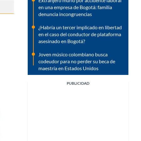
Extranjero murió por accidente laboral
en una empresa de Bogotá: familia
denuncia incongruencias
¿Habría un tercer implicado en libertad
en el caso del conductor de plataforma
asesinado en Bogotá?
Joven músico colombiano busca
codeudor para no perder su beca de
maestría en Estados Unidos
PUBLICIDAD