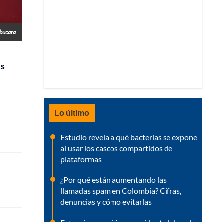
obucara
os
Lo último
Estudio revela a qué bacterias se expone
al usar los cascos compartidos de
plataformas
¿Por qué están aumentando las
llamadas spam en Colombia? Cifras,
denuncias y cómo evitarlas