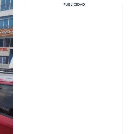
Facebook
PUBLICIDAD
X
Whatsapp
Copiar enlace
Telegram
LinkedIn